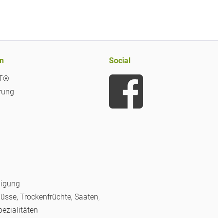
n
Social
iT®
rung
nigung
Nüsse, Trockenfrüchte, Saaten,
pezialitäten