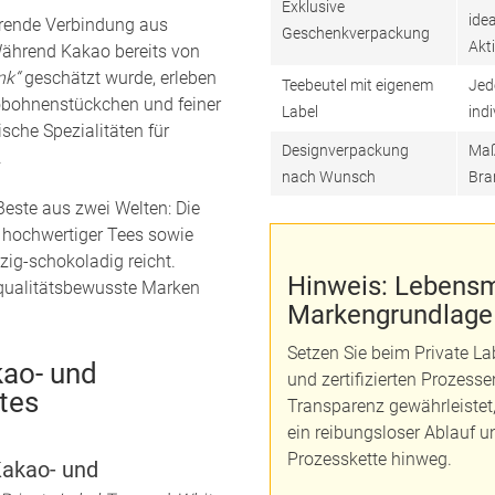
Exklusive
idea
erende Verbindung aus
Geschenkverpackung
Akt
Während Kakao bereits von
nk“
geschätzt wurde, erleben
Teebeutel mit eigenem
Jed
obohnenstückchen und feiner
Label
indi
sche Spezialitäten für
Designverpackung
Maß
.
nach Wunsch
Bra
este aus zwei Welten: Die
r hochwertiger Tees sowie
zig-schokoladig reicht.
Hinweis: Lebensmi
 qualitätsbewusste Marken
Markengrundlage
Setzen Sie beim Private La
kao- und
und zertifizierten Prozesse
tes
Transparenz gewährleistet, 
ein reibungsloser Ablauf 
Prozesskette hinweg.
akao- und