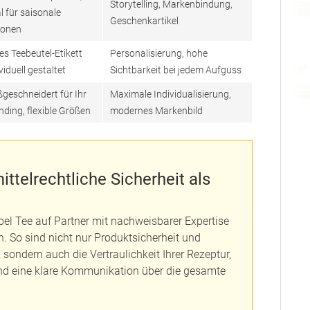
Storytelling, Markenbindung,
l für saisonale
Geschenkartikel
ionen
es Teebeutel-Etikett
Personalisierung, hohe
viduell gestaltet
Sichtbarkeit bei jedem Aufguss
geschneidert für Ihr
Maximale Individualisierung,
nding, flexible Größen
modernes Markenbild
ttelrechtliche Sicherheit als
bel Tee auf Partner mit nachweisbarer Expertise
n. So sind nicht nur Produktsicherheit und
sondern auch die Vertraulichkeit Ihrer Rezeptur,
und eine klare Kommunikation über die gesamte