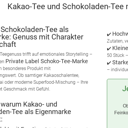
Kakao-Tee und Schokoladen-Tee m
 Schokoladen-Tee als
Hochw
✔️
ke: Genuss mit Charakter
Zutaten, 
chaft
Klein
✔️
Teegenuss trifft auf emotionales Storytelling –
50 Stück –
Private Label Schoko-Tee-Marke
nen
Stark
✔️
in besonderes Produkt mit
– individu
ngswert. Ob samtiger Kakaoschalentee,
hai oder moderne Superfood-Mischung – Ihre
J
et Geschmack mit Gefühl.
, warum Kakao- und
Ob
den-Tee als Eigenmarke
Feinko
: