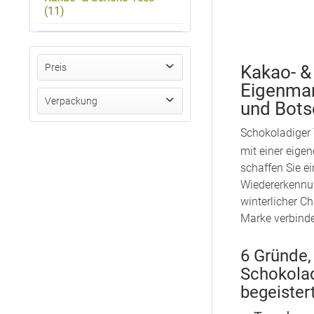
(11)
Preis
Kakao- &
Eigenmar
Verpackung
und Bots
von
bis
1,16 €
1,31 €
Schokoladiger 
Standbodenbeutel Mini, Kraftpapier, Inhalt 15 g
mit einer eige
Standbodenbeutel Extra Small, Kraftpapier, Inhalt 15 g
schaffen Sie e
Standbodenbeutel Small, Kraftpapier, Inhalt 30 g
Wiedererkennu
Standbodenbeutel Medium, Kraftpapier, Inhalt 60 g
winterlicher C
Standbodenbeutel Medium Plus, Kraftpapier, aluminiumfrei, Inhalt 80 g
Marke verbind
Standbodenbeutel Big, Kraftpapier, aluminiumfrei, Inhalt 100 g
Standbodenbeutel Maxi, Kraftpapier, Inhalt 150 g
6 Gründe
Blockbodenbeutel Medium, Kraftpapier, Inhalt 150 g
Schokola
Blockbodenbeutel Big, Kraftpapier, Inhalt 300 g
begeistert
Faltschachtel, Recyclingkarton, Inhalt 20 g