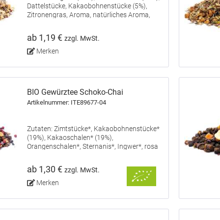
Dattelstücke, Kakaobohnenstücke (5%),
Zitronengras, Aroma, natürliches Aroma,
natürliches Ingwer-Aroma.
ab 1,19 €
zzgl. MwSt.
Merken
BIO Gewürztee Schoko-Chai
Artikelnummer: ITE89677-04
Zutaten: Zimtstücke*, Kakaobohnenstücke*
(19%), Kakaoschalen* (19%),
Orangenschalen*, Sternanis*, Ingwer*, rosa
Pfeffer*, Gewürznelken*, Schwarzer Pfeffer*,
Kardamom*. *aus kontrolliertem BIO-Anbau.
ab 1,30 €
zzgl. MwSt.
Merken