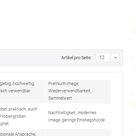
Artikel pro Seite:
glebig, hochwertig,
Premium-Image,
lfach verwendbar
Wiederverwendbarkeit,
Sammelwert
ibel, praktisch, auch
Nachhaltigkeit, modernes
 Probiergrößen
Image, geringe Einstiegshürde
ignet
tionale Ansprache,