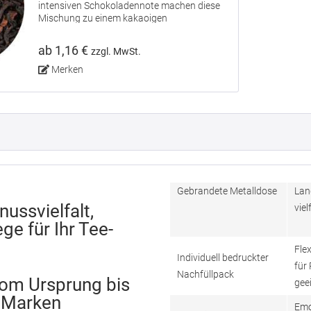
intensiven Schokoladennote machen diese
Mischung zu einem kakaoigen
Genusserlebnis.
ab 1,16 €
zzgl. MwSt.
Merken
Gebrandete Metalldose
Lan
ussvielfalt,
vie
e für Ihr Tee-
Flex
Individuell bedruckter
für
Nachfüllpack
om Ursprung bis
gee
 Marken
Emo