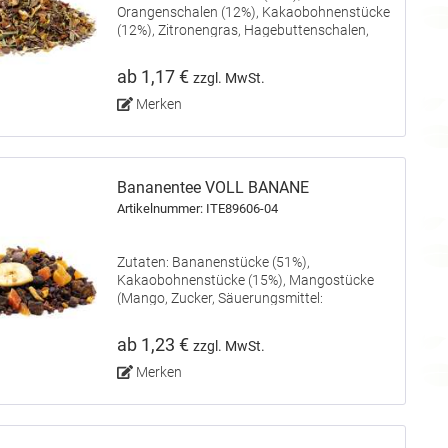
Orangenschalen (12%), Kakaobohnenstücke
(12%), Zitronengras, Hagebuttenschalen,
Aroma, Sonnenblumenblüten,
Orangenblüten, Brombeerblätter, Äpfel,
ab 1,17 €
zzgl. MwSt.
Säuerungsmittel: Weinsäure.
Merken
Bananentee VOLL BANANE
Artikelnummer: ITE89606-04
Zutaten: Bananenstücke (51%),
Kakaobohnenstücke (15%), Mangostücke
(Mango, Zucker, Säuerungsmittel:
Zitronensäure), Papayastücke (Papaya,
Zucker), Schokoladenstücke (5%) (Zucker,
ab 1,23 €
zzgl. MwSt.
Kakaomasse, Kakaobutter, fettarmes
Kakaopulver,...
Merken