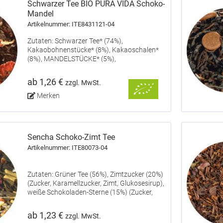
Schwarzer Tee BIO PURA VIDA Schoko-
Mandel
Artikelnummer: ITE8431121-04
Zutaten: Schwarzer Tee* (74%),
Kakaobohnenstücke* (8%), Kakaoschalen*
(8%), MANDELSTÜCKE* (5%),
Rosenblütenblätter*, Erdbeerscheiben*,
natürliches Kokosnuss-Aroma, natürliches
ab 1,26 €
zzgl. MwSt.
Erdbeeren-Aroma, natürliches
Aprikosenkern-Gewürz-Aroma....
Merken
Sencha Schoko-Zimt Tee
Artikelnummer: ITE80073-04
Zutaten: Grüner Tee (56%), Zimtzucker (20%)
(Zucker, Karamellzucker, Zimt, Glukosesirup),
weiße Schokoladen-Sterne (15%) (Zucker,
Kakaobutter, VOLLMILCHPULVER,
Emulgator: Lecithine), Aroma,
ab 1,23 €
zzgl. MwSt.
Orangenschalen, Rosenblütenblätter,