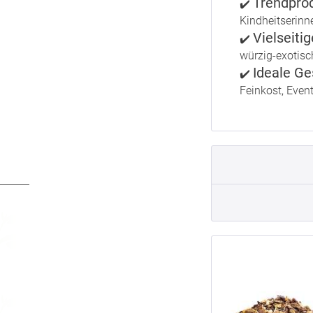
Trendprod
Stülpdeckeldose, Weißblech, Inhalt 150 g
✔️
Kompostierbarer Zellglas-Beutel, Geprägtes Verschluss-Siegel aus Zuckerrohrpapier. Komplett abbaubar. Inhalt 40 g
Kindheitserinn
Vielseiti
Kompostierbarer Zellglas-Beutel, Geprägtes Verschluss-Siegel aus Zuckerrohrpapier. Komplett abbaubar. Inhalt 60 g
✔️
würzig-exotisch
Kompostierbarer Zellglas-Beutel, Geprägtes Verschluss-Siegel aus Zuckerrohrpapier. Komplett abbaubar. Inhalt 100 g
Ideale Ge
✔️
Organzabeutelchen mit Zugband, Inhalt 50 g
Feinkost, Even
Reagenzglas, Inhalt bis 8 g
Bulk-Pack Flachbodenbeutel, Kraftpapier, Inhalt 1000 g
Quadratische Stülpdeckeldose, schwarz, Weißblech, Inhalt 100 g
Aluverbundfolien-Standbodenbeutel, Aromabeutel, weiß, ohne Fenster, Inhalt 100 g
Aluverbundfolien-Standbodenbeutel, Aromabeutel, schwarz, mit Fenster, Inhalt 100 g
Aluverbundfolien-Standbodenbeutel, Aromabeutel, rot, mit Fenster, Inhalt 100 g
Aluverbundfolien-Standbodenbeutel, Aromabeutel, blau, mit Fenster, Inhalt 100 g
Standbodenbeutel, Aromabeutel, matt-schwarz, ohne Fenster, Inhalt 60 g
Standbodenbeutel, Aromabeutel, glänzend-schwarz, ohne Fenster, Inhalt 60 g