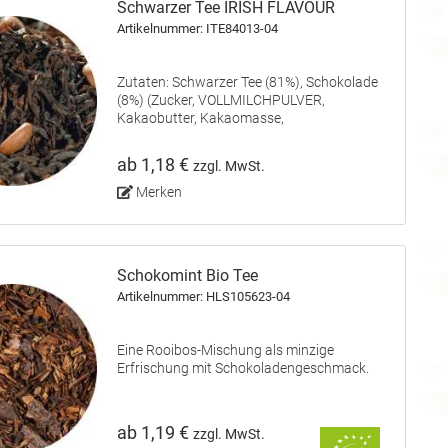
Schwarzer Tee IRISH FLAVOUR
Artikelnummer: ITE84013-04
Zutaten: Schwarzer Tee (81%), Schokolade
(8%) (Zucker, VOLLMILCHPULVER,
Kakaobutter, Kakaomasse,
SÜSSMOLKENPULVER, Emulgator:
SOJALECITHIN), Kakaobohnenstücke (8%),
ab 1,18 €
zzgl. MwSt.
Aroma.
Merken
Schokomint Bio Tee
Artikelnummer: HLS105623-04
Eine Rooibos-Mischung als minzige
Erfrischung mit Schokoladengeschmack.
ab 1,19 €
zzgl. MwSt.