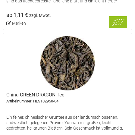
sind das flachgepresste, längliche Blatt und ein leicht herber
Geschmack mit angenehm grasiger Note sowie...
ab 1,11 €
zzgl. MwSt.
Merken
China GREEN DRAGON Tee
Artikelnummer: HLS102950-04
Ein feiner, chinesischer Grüntee aus der landumschlossenen,
südwestlich gelegenen Provinz Yunnan mit großen, leicht
gedrehten, hellgrünen Blättern. Sein Geschmack ist vollmundig,
frisch und klar. Ein schöner Tee für jede Tageszeit.