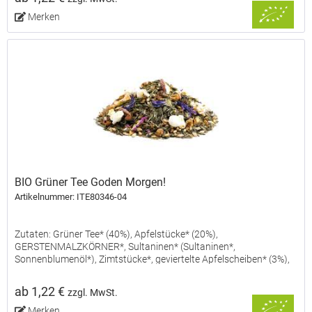
Merken
BIO Grüner Tee Goden Morgen!
Artikelnummer: ITE80346-04
Zutaten: Grüner Tee* (40%), Apfelstücke* (20%),
GERSTENMALZKÖRNER*, Sultaninen* (Sultaninen*,
Sonnenblumenöl*), Zimtstücke*, geviertelte Apfelscheiben* (3%),
Popcorn* (Mais*), natürliches Apfel-Aroma, natürliches Mandel-
Aroma,...
ab 1,22 €
zzgl. MwSt.
Merken