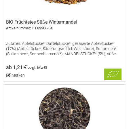
BIO Früchtetee Süße Wintermandel
Artikelnummer: ITE89906-04
Zutaten: Apfelstücke*, Dattelstücke*, gesäuerte Apfelstücke*
(17%) (Apfelstücke*, Säuerungsmittel: Weinsäure), Sultaninen*
(Sultaninen*, Sonnenblumenöl*), MANDELSTÜCKE* (5%), süße
Brombeerblätter*, Rote-Bete-Stücke*, natürliches...
ab 1,21 €
zzgl. MwSt.
Merken