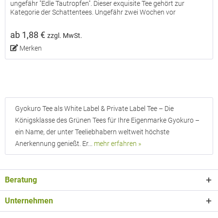
ungefähr "Edle Tautropfen". Dieser exquisite Tee gehört zur
Kategorie der Schattentees. Ungefähr zwei Wochen vor
Erntebeginn werden die Teebüsche abgedeckt, dadurch wird
mehr...
ab 1,88 €
zzgl. MwSt.
Merken
Gyokuro Tee als White Label & Private Label Tee – Die
Königsklasse des Grünen Tees für Ihre Eigenmarke Gyokuro –
ein Name, der unter Teeliebhabern weltweit höchste
Anerkennung genießt. Er...
mehr erfahren »
Beratung
Unternehmen