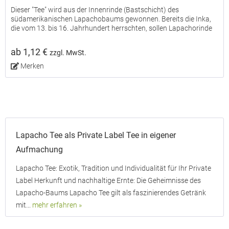
Dieser "Tee" wird aus der Innenrinde (Bastschicht) des
südamerikanischen Lapachobaums gewonnen. Bereits die Inka,
die vom 13. bis 16. Jahrhundert herrschten, sollen Lapachorinde
verwendet haben. Lapacho enthält von Natur aus kein...
ab 1,12 €
zzgl. MwSt.
Merken
Lapacho Tee als Private Label Tee in eigener
Aufmachung
Lapacho Tee: Exotik, Tradition und Individualität für Ihr Private
Label Herkunft und nachhaltige Ernte: Die Geheimnisse des
Lapacho-Baums Lapacho Tee gilt als faszinierendes Getränk
mit...
mehr erfahren »