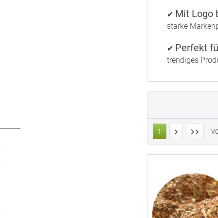
Kompostierbarer Zellglas-Beutel, Geprägtes Verschluss-Siegel aus Zuckerrohrpapier. Komplett abbaubar. Inhalt 40 g
Mit Logo 
✔
Kompostierbarer Zellglas-Beutel, Geprägtes Verschluss-Siegel aus Zuckerrohrpapier. Komplett abbaubar. Inhalt 60 g
starke Marken
Kompostierbarer Zellglas-Beutel, Geprägtes Verschluss-Siegel aus Zuckerrohrpapier. Komplett abbaubar. Inhalt 100 g
Organzabeutelchen mit Zugband, Inhalt 50 g
Perfekt f
✔
Reagenzglas, Inhalt bis 8 g
trendiges Produ
Bulk-Pack Flachbodenbeutel, Kraftpapier, Inhalt 1000 g
Quadratische Stülpdeckeldose, schwarz, Weißblech, Inhalt 100 g
Aluverbundfolien-Standbodenbeutel, Aromabeutel, weiß, ohne Fenster, Inhalt 100 g
Aluverbundfolien-Standbodenbeutel, Aromabeutel, schwarz, mit Fenster, Inhalt 100 g
Aluverbundfolien-Standbodenbeutel, Aromabeutel, rot, mit Fenster, Inhalt 100 g
v
Aluverbundfolien-Standbodenbeutel, Aromabeutel, blau, mit Fenster, Inhalt 100 g
1
Standbodenbeutel, Aromabeutel, matt-schwarz, ohne Fenster, Inhalt 60 g
Standbodenbeutel, Aromabeutel, glänzend-schwarz, ohne Fenster, Inhalt 60 g