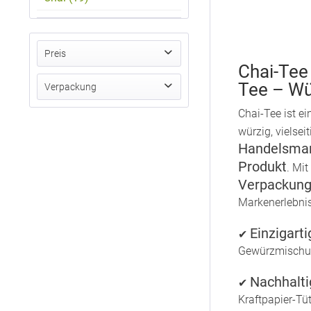
Preis
Chai-Tee 
Tee – Wür
Verpackung
von
bis
1,13 €
1,30 €
Chai-Tee ist ei
Standbodenbeutel Mini, Kraftpapier, Inhalt 15 g
würzig, vielsei
Standbodenbeutel Extra Small, Kraftpapier, Inhalt 15 g
Handelsma
Standbodenbeutel Small, Kraftpapier, Inhalt 30 g
Produkt
. Mi
Standbodenbeutel Medium, Kraftpapier, Inhalt 60 g
Verpackun
Standbodenbeutel Medium Plus, Kraftpapier, aluminiumfrei, Inhalt 80 g
Markenerlebnis
Standbodenbeutel Big, Kraftpapier, aluminiumfrei, Inhalt 100 g
Standbodenbeutel Maxi, Kraftpapier, Inhalt 150 g
Einzigart
✔
Blockbodenbeutel Medium, Kraftpapier, Inhalt 150 g
Gewürzmischun
Blockbodenbeutel Big, Kraftpapier, Inhalt 300 g
Nachhalti
Faltschachtel, Recyclingkarton, Inhalt 20 g
✔
Kraftpapier-Tüt
Stülpdeckeldose, Weißblech, Inhalt 150 g