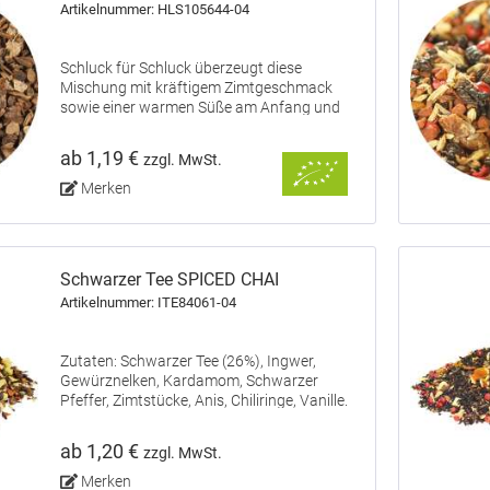
Artikelnummer: HLS105644-04
Schluck für Schluck überzeugt diese
Mischung mit kräftigem Zimtgeschmack
sowie einer warmen Süße am Anfang und
leichter Schärfe im Abgang dank Ingwer und
Pfeffer.
ab 1,19 €
zzgl. MwSt.
Merken
Schwarzer Tee SPICED CHAI
Artikelnummer: ITE84061-04
Zutaten: Schwarzer Tee (26%), Ingwer,
Gewürznelken, Kardamom, Schwarzer
Pfeffer, Zimtstücke, Anis, Chiliringe, Vanille.
ab 1,20 €
zzgl. MwSt.
Merken