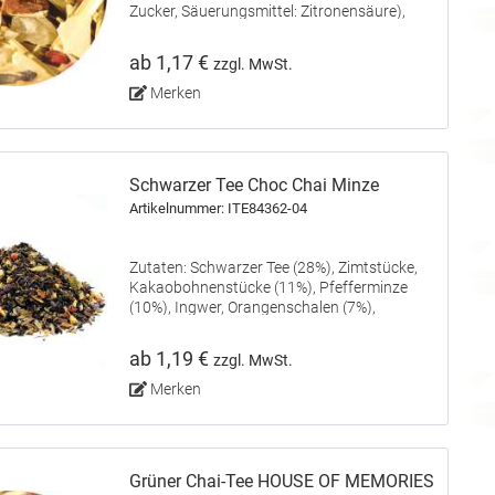
Zucker, Säuerungsmittel: Zitronensäure),
Ingwer, Kardamom, rosa Pfeffer,
Gewürznelken, Schwarzer Pfeffer,
ab 1,17 €
zzgl. MwSt.
natürliches Limetten-Aroma, Aroma.
Merken
Schwarzer Tee Choc Chai Minze
Artikelnummer: ITE84362-04
Zutaten: Schwarzer Tee (28%), Zimtstücke,
Kakaobohnenstücke (11%), Pfefferminze
(10%), Ingwer, Orangenschalen (7%),
Kardamom, süße Brombeerblätter, Aroma,
rosa Pfeffer, natürliches Orangen-Aroma,
ab 1,19 €
zzgl. MwSt.
natürliches Pfefferminz-Aroma.
Merken
Grüner Chai-Tee HOUSE OF MEMORIES