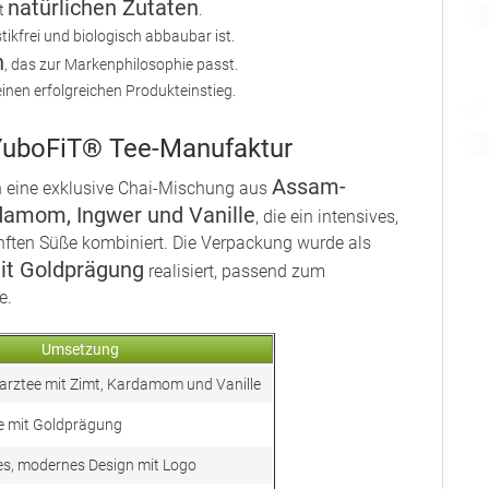
natürlichen Zutaten
it
.
ikfrei und biologisch abbaubar ist.
n
, das zur Markenphilosophie passt.
inen erfolgreichen Produkteinstieg.
YuboFiT® Tee-Manufaktur
Assam-
n eine exklusive Chai-Mischung aus
damom, Ingwer und Vanille
, die ein intensives,
nften Süße kombiniert. Die Verpackung wurde als
it Goldprägung
realisiert, passend zum
e.
Umsetzung
arztee mit Zimt, Kardamom und Vanille
e mit Goldprägung
es, modernes Design mit Logo