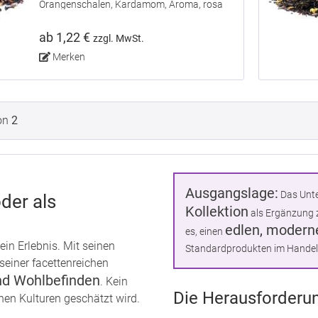
Orangenschalen, Kardamom, Aroma, rosa
Pfeffer, natürliches Orangen-Aroma.
ab 1,22 €
zzgl. MwSt.
Merken
on
2
Ausgangslage:
Das Unte
der als
Kollektion
als Ergänzung z
edlen, modern
es, einen
 ein Erlebnis. Mit seinen
Standardprodukten im Handel
einer facettenreichen
nd Wohlbefinden
. Kein
Die Herausforderu
nen Kulturen geschätzt wird.