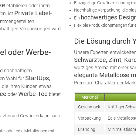
Einzigartige Gewürzmischung m
ke
etablieren oder ihren
Nachhaltige Verpackung, die plast
Private Label-
en, ist
hochwertiges Desig
Ein
sammengestellten
Flexible Produktionsmengen für e
haltigen Verpackungen wird
Die Lösung durch 
el oder Werbe-
Unsere Experten entwickelte
Schwarztee, Zimt, Kar
würziges Aroma mit einer sa
nd nachhaltigen
elegante Metalldose m
StartUps,
ten Wahl für
Premium-Charakter der Mark
, die ihren Kunden etwas
Tee
Werbe-Tee
oder
bietet
Merkmal
Geschmack
Kräftiger Schw
arztee und Gewürzen kann nach
Verpackung
Edle Metalldos
Branding
Minimalistisch
tel oder edle Metalldosen mit