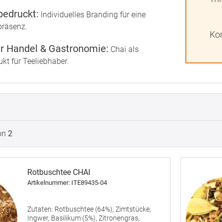
bedruckt:
Individuelles Branding für eine
präsenz.
Kon
ür Handel & Gastronomie:
Chai als
kt für Teeliebhaber.
on
2
Rotbuschtee CHAI
Artikelnummer: ITE89435-04
Zutaten: Rotbuschtee (64%), Zimtstücke,
Ingwer, Basilikum (5%), Zitronengras,