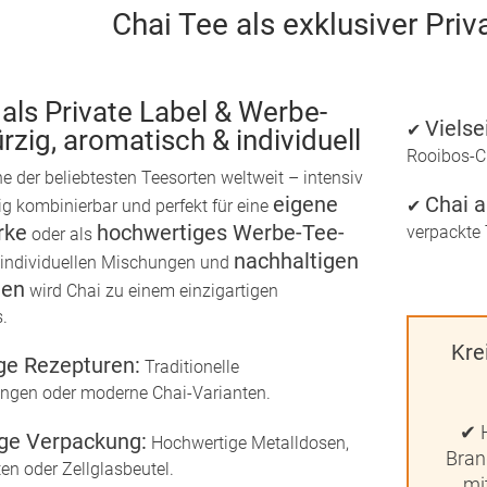
Chai Tee als exklusiver Priv
als Private Label & Werbe-
Vielse
✔
zig, aromatisch & individuell
Rooibos-C
ne der beliebtesten Teesorten weltweit – intensiv
eigene
Chai a
tig kombinierbar und perfekt für eine
✔
rke
hochwertiges Werbe-Tee-
verpackte 
oder als
nachhaltigen
t individuellen Mischungen und
gen
wird Chai zu einem einzigartigen
.
Kre
ige Rezepturen:
Traditionelle
gen oder moderne Chai-Varianten.
✔ 
ge Verpackung:
Hochwertige Metalldosen,
Bran
en oder Zellglasbeutel.
mi