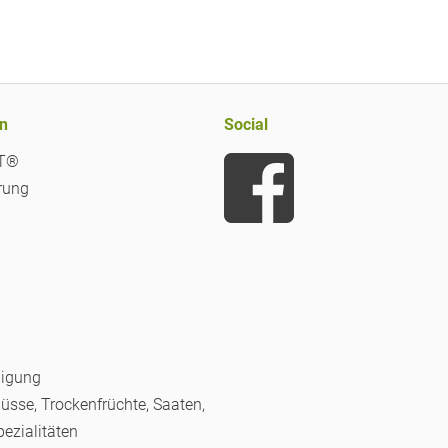
n
Social
iT®
rung
nigung
Nüsse, Trockenfrüchte, Saaten,
pezialitäten