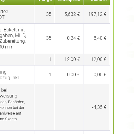
rtee
35
5,632 €
197,12 €
OT
g:
Etikett mit
gaben, MHD,
35
0,24 €
8,40 €
 Zubereitung,
 30 mm
1
12,00 €
12,00 €
ung +
1
0,00 €
0,00 €
bzug inkl.
 bei
rweisung
den, Behörden,
-4,35 €
 können bei der
ahlweise auf
ne Skonto