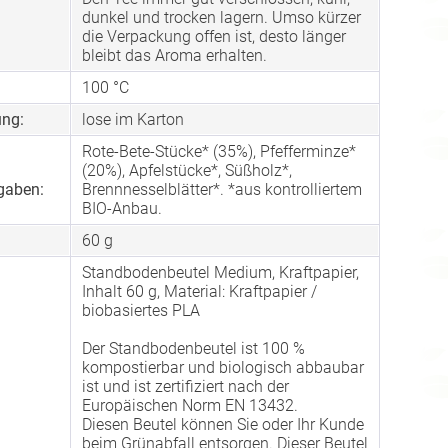
dunkel und trocken lagern. Umso kürzer
die Verpackung offen ist, desto länger
bleibt das Aroma erhalten.
100 °C
ng:
lose im Karton
Rote-Bete-Stücke* (35%), Pfefferminze*
(20%), Apfelstücke*, Süßholz*,
gaben:
Brennnesselblätter*. *aus kontrolliertem
BIO-Anbau.
60 g
Standbodenbeutel Medium, Kraftpapier,
Inhalt 60 g, Material: Kraftpapier /
biobasiertes PLA
Der Standbodenbeutel ist 100 %
kompostierbar und biologisch abbaubar
ist und ist zertifiziert nach der
Europäischen Norm EN 13432.
Diesen Beutel können Sie oder Ihr Kunde
beim Grünabfall entsorgen. Dieser Beutel