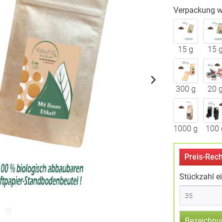
Verpackung w
15 g
15 
300 g
20 
1000 g
100 
Preis-Rech
Stückzahl e
Bezeichnu