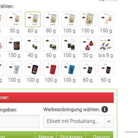
ählen:
g
30 g
60 g
80 g
100 g
150 g
150 g
g
150 g
40 g
60 g
100 g
50 g
bis 8 g
g
100 g
100 g
100 g
100 g
60 g
60 g
ner:
Werbeanbringung wählen:
ingeben:
ng
Menge
Stückpreis
Gesamt