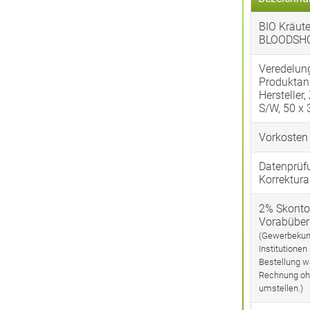
BIO Kräute
BLOODSH
Veredelun
Produktan
Hersteller,
S/W, 50 x
Vorkosten
Datenprüf
Korrektura
2% Skonto
Vorabübe
(Gewerbekun
Institutionen
Bestellung w
Rechnung oh
umstellen.)