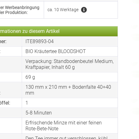
hrer Werbeanbringung
ca. 10 Werktage
der Produktion:
rmationen zu diesem Artikel
er:
ITE89893-04
:
BIO Kräutertee BLOODSHOT
Verpackung: Standbodenbeutel Medium,
:
Kraftpapier, Inhalt 60 g
69 g
130 mm x 210 mm + Bodenfalte 40+40
:
mm
ffel:
1
5-8 Minuten
Erfrischende Minze mit einer feinen
:
Rote-Bete-Note
Den Tee immer gut verschlossen, kühl,