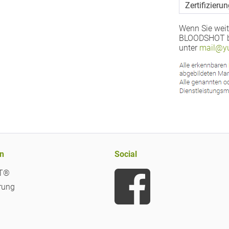
Zertifizierun
Wenn Sie weit
BLOODSHOT be
unter
mail@yu
n
Social
iT®
rung