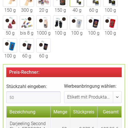
150 g
300 g
20 g
150 g
40 g
60 g
100 g
50 g
bis 8 g
1000 g
100 g
100 g
100 g
100 g
100 g
60 g
60 g
Preis-Rechner:
Werbeanbringung wählen:
Stückzahl eingeben:
Bezeichnung
Menge
Stückpreis
Gesamt
Darjeeling Second