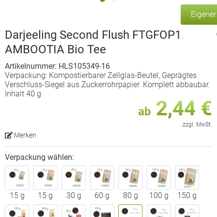
Eigene
Darjeeling Second Flush FTGFOP1
AMBOOTIA Bio Tee
Artikelnummer: HLS105349-16
Verpackung: Kompostierbarer Zellglas-Beutel, Geprägtes
Verschluss-Siegel aus Zuckerrohrpapier. Komplett abbaubar.
Inhalt 40 g
2,44 €
ab
zzgl. MwSt.
Merken
Verpackung wählen:
15 g
15 g
30 g
60 g
80 g
100 g
150 g