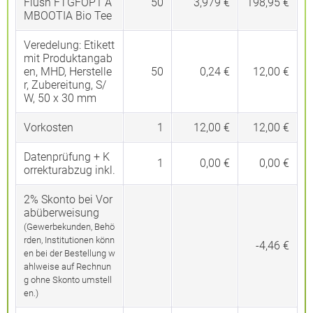
Flush FTGFOP1 A
50
3,979 €
198,95 €
MBOOTIA Bio Tee
Veredelung:
Etikett
mit Produktangab
en, MHD, Herstelle
50
0,24 €
12,00 €
r, Zubereitung, S/
W, 50 x 30 mm
Vorkosten
1
12,00 €
12,00 €
Datenprüfung + K
1
0,00 €
0,00 €
orrekturabzug inkl.
2% Skonto bei Vor
abüberweisung
(Gewerbekunden, Behö
rden, Institutionen könn
-4,46 €
en bei der Bestellung w
ahlweise auf Rechnun
g ohne Skonto umstell
en.)