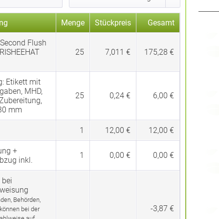
ng
Menge
Stückpreis
Gesamt
 Second Flush
RISHEEHAT
25
7,011 €
175,28 €
g:
Etikett mit
gaben, MHD,
25
0,24 €
6,00 €
 Zubereitung,
 30 mm
1
12,00 €
12,00 €
ung +
1
0,00 €
0,00 €
bzug inkl.
 bei
rweisung
den, Behörden,
-3,87 €
 können bei der
ahlweise auf