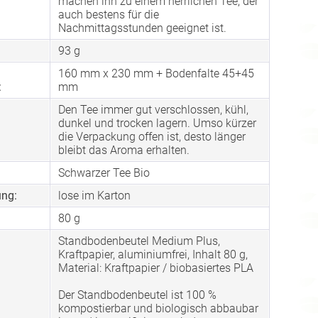
machen ihn zu einem herrlichen Tee, der
auch bestens für die
Nachmittagsstunden geeignet ist.
93 g
160 mm x 230 mm + Bodenfalte 45+45
:
mm
Den Tee immer gut verschlossen, kühl,
dunkel und trocken lagern. Umso kürzer
die Verpackung offen ist, desto länger
bleibt das Aroma erhalten.
Schwarzer Tee Bio
ng:
lose im Karton
80 g
Standbodenbeutel Medium Plus,
Kraftpapier, aluminiumfrei, Inhalt 80 g,
Material: Kraftpapier / biobasiertes PLA
Der Standbodenbeutel ist 100 %
kompostierbar und biologisch abbaubar