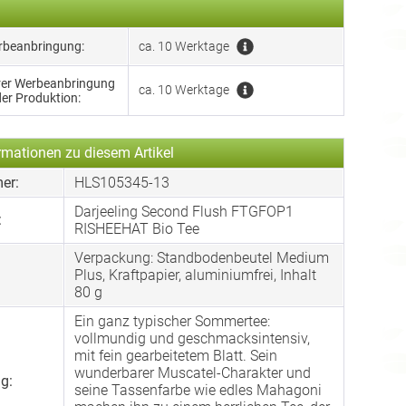
erbeanbringung:
ca. 10 Werktage
hrer Werbeanbringung
ca. 10 Werktage
der Produktion:
rmationen zu diesem Artikel
er:
HLS105345-13
Darjeeling Second Flush FTGFOP1
:
RISHEEHAT Bio Tee
Verpackung: Standbodenbeutel Medium
:
Plus, Kraftpapier, aluminiumfrei, Inhalt
80 g
Ein ganz typischer Sommertee:
vollmundig und geschmacksintensiv,
mit fein gearbeitetem Blatt. Sein
wunderbarer Muscatel-Charakter und
g:
seine Tassenfarbe wie edles Mahagoni