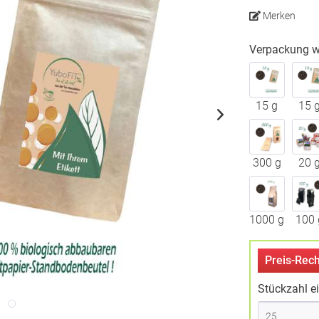
Merken
Verpackung w
15 g
15 
300 g
20 
1000 g
100 
Preis-Rech
Stückzahl e