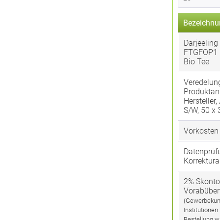
Bezeichnu
Darjeeling
FTGFOP1 
Bio Tee
Veredelun
Produktan
Hersteller,
S/W, 50 x
Vorkosten
Datenprüf
Korrektura
2% Skonto
Vorabübe
(Gewerbekun
Institutionen
Bestellung w