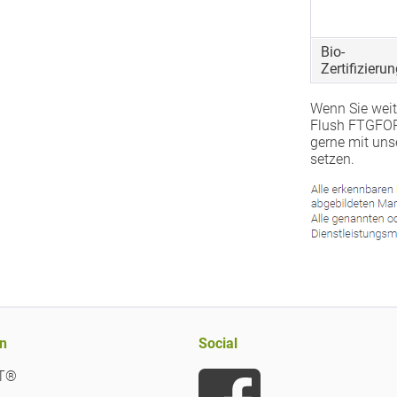
Bio-
Zertifizierun
Wenn Sie weit
Flush FTGFOP
gerne mit uns
setzen.
n
Social
iT®