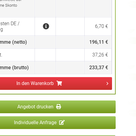
ne Skonto
sten DE /
6,70 €
ng
mme (netto)
196,11 €
.
37,26 €
mme (brutto)
233,37 €
In den
Warenkorb
Angebot drucken
Individuelle Anfrage