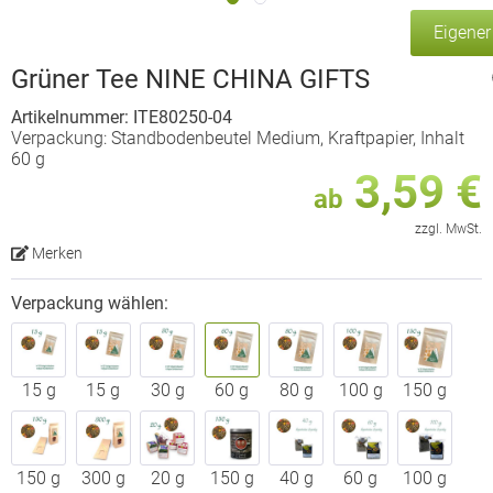
Eigene
Grüner Tee NINE CHINA GIFTS
Artikelnummer: ITE80250-04
Verpackung: Standbodenbeutel Medium, Kraftpapier, Inhalt
60 g
3,59 €
ab
zzgl. MwSt.
Merken
Verpackung wählen:
15 g
15 g
30 g
60 g
80 g
100 g
150 g
150 g
300 g
20 g
150 g
40 g
60 g
100 g