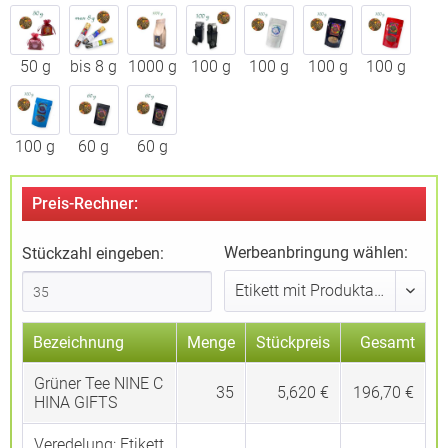
50 g
bis 8 g
1000 g
100 g
100 g
100 g
100 g
100 g
60 g
60 g
Preis-Rechner:
Werbeanbringung wählen:
Stückzahl eingeben:
Bezeichnung
Menge
Stückpreis
Gesamt
Grüner Tee NINE C
35
5,620 €
196,70 €
HINA GIFTS
Veredelung:
Etikett