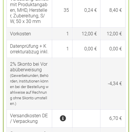
mit Produktangab
en, MHD, Herstelle
35
0,24 €
8,40 €
r, Zubereitung, S/
W, 50 x 30 mm
Vorkosten
1
12,00 €
12,00 €
Datenprüfung + K
1
0,00 €
0,00 €
orrekturabzug inkl.
2% Skonto bei Vor
abüberweisung
(Gewerbekunden, Behö
rden, Institutionen könn
-4,34 €
en bei der Bestellung w
ahlweise auf Rechnun
g ohne Skonto umstell
en.)
Versandkosten DE
6,70 €
/ Verpackung