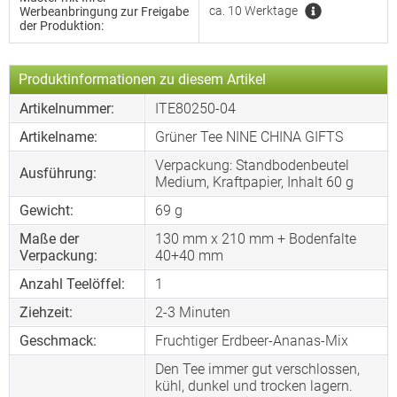
ca. 10 Werktage
Werbeanbringung zur Freigabe
der Produktion:
Produktinformationen zu diesem Artikel
Artikelnummer:
ITE80250-04
Artikelname:
Grüner Tee NINE CHINA GIFTS
Verpackung: Standbodenbeutel
Ausführung:
Medium, Kraftpapier, Inhalt 60 g
Gewicht:
69 g
Maße der
130 mm x 210 mm + Bodenfalte
Verpackung:
40+40 mm
Anzahl Teelöffel:
1
Ziehzeit:
2-3 Minuten
Geschmack:
Fruchtiger Erdbeer-Ananas-Mix
Den Tee immer gut verschlossen,
kühl, dunkel und trocken lagern.