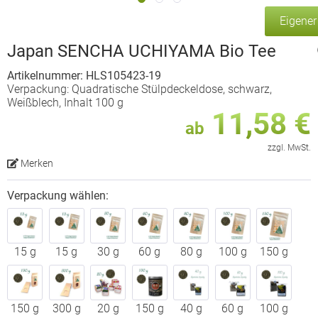
Eigene
Japan SENCHA UCHIYAMA Bio Tee
Artikelnummer: HLS105423-19
Verpackung: Quadratische Stülpdeckeldose, schwarz,
Weißblech, Inhalt 100 g
11,58 €
ab
zzgl. MwSt.
Merken
Verpackung wählen:
15 g
15 g
30 g
60 g
80 g
100 g
150 g
150 g
300 g
20 g
150 g
40 g
60 g
100 g