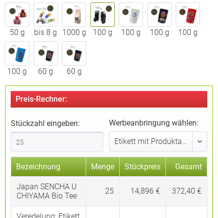
50 g
bis 8 g
1000 g
100 g
100 g
100 g
100 g
100 g
60 g
60 g
Preis-Rechner:
Werbeanbringung wählen:
Stückzahl eingeben:
Bezeichnung
Menge
Stückpreis
Gesamt
Japan SENCHA U
25
14,896 €
372,40 €
CHIYAMA Bio Tee
Veredelung:
Etikett