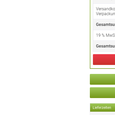
Versandko
Verpacku
Gesamtsu
19
% MwSt
Gesamtsu
Lieferzeiten