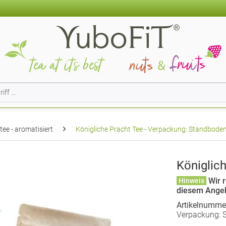
ee - aromatisiert
Königliche Pracht Tee - Verpackung: Standboden
Königlic
Wir r
Hinweis
diesem Ange
Artikelnumme
Verpackung: S