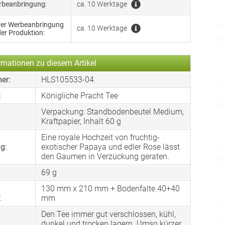
erbeanbringung:
ca. 10 Werktage
hrer Werbeanbringung
ca. 10 Werktage
der Produktion:
rmationen zu diesem Artikel
er:
HLS105533-04
:
Königliche Pracht Tee
Verpackung: Standbodenbeutel Medium,
:
Kraftpapier, Inhalt 60 g
Eine royale Hochzeit von fruchtig-
g:
exotischer Papaya und edler Rose lässt
den Gaumen in Verzückung geraten.
69 g
130 mm x 210 mm + Bodenfalte 40+40
:
mm
Den Tee immer gut verschlossen, kühl,
dunkel und trocken lagern. Umso kürzer