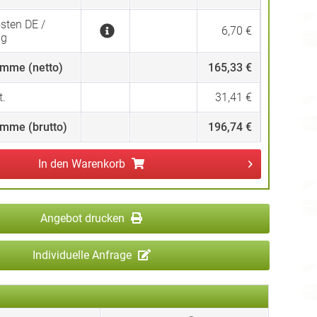
sten DE /
6,70 €
ng
mme (netto)
165,33 €
.
31,41 €
mme (brutto)
196,74 €
In den
Warenkorb
Angebot drucken
Individuelle Anfrage