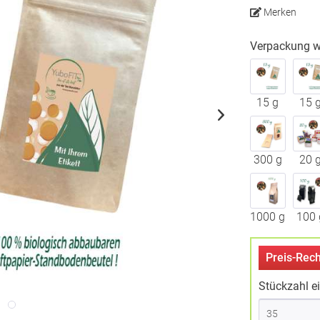
Merken
Verpackung w
15 g
15 
300 g
20 
1000 g
100 
Preis-Rech
Stückzahl e