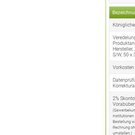
Bezeichnu
Königliche
Veredelun
Produktan
Hersteller,
S/W, 50 x
Vorkosten
Datenprüf
Korrektura
2% Skonto
Vorabübe
(Gewerbekun
Institutionen
Bestellung w
Rechnung oh
umstellen.)