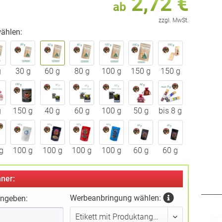
2,72 €
ab
zzgl. MwSt.
ählen:
g
30 g
60 g
80 g
100 g
150 g
150 g
g
150 g
40 g
60 g
100 g
50 g
bis 8 g
g
100 g
100 g
100 g
100 g
60 g
60 g
ner:
Werbeanbringung wählen:
ingeben: