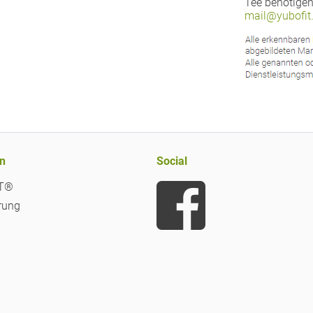
Tee benötigen
mail@yubofit
n
Social
iT®
rung