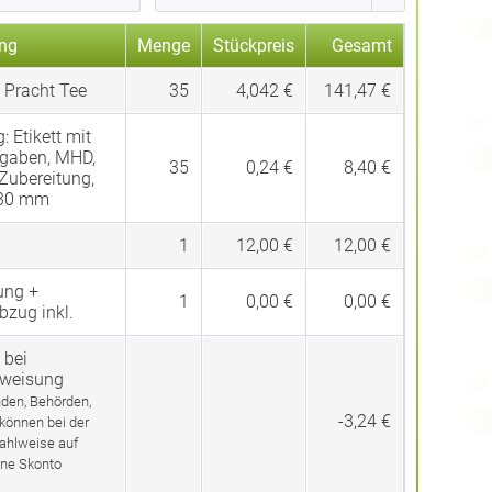
ng
Menge
Stückpreis
Gesamt
 Pracht Tee
35
4,042 €
141,47 €
g:
Etikett mit
gaben, MHD,
35
0,24 €
8,40 €
 Zubereitung,
 30 mm
1
12,00 €
12,00 €
ung +
1
0,00 €
0,00 €
bzug inkl.
 bei
rweisung
den, Behörden,
-3,24 €
 können bei der
ahlweise auf
ne Skonto