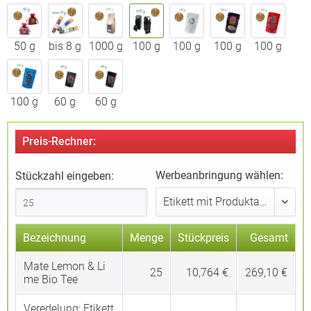
50 g
bis 8 g
1000 g
100 g
100 g
100 g
100 g
100 g
60 g
60 g
Preis-Rechner:
Werbeanbringung wählen:
Stückzahl eingeben:
Bezeichnung
Menge
Stückpreis
Gesamt
Mate Lemon & Li
25
10,764 €
269,10 €
me Bio Tee
Veredelung:
Etikett