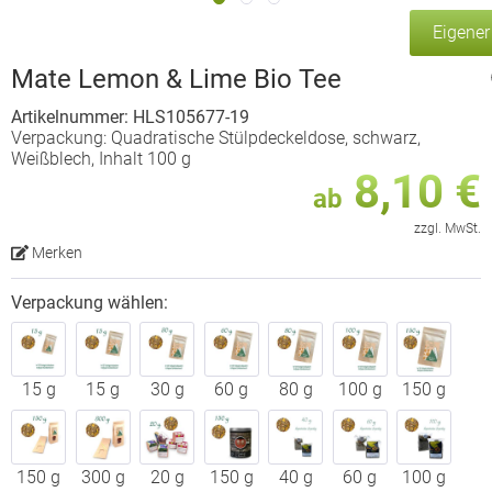
Eigene
Mate Lemon & Lime Bio Tee
Artikelnummer: HLS105677-19
Verpackung: Quadratische Stülpdeckeldose, schwarz,
Weißblech, Inhalt 100 g
8,10 €
ab
zzgl. MwSt.
Merken
Verpackung wählen:
15 g
15 g
30 g
60 g
80 g
100 g
150 g
150 g
300 g
20 g
150 g
40 g
60 g
100 g