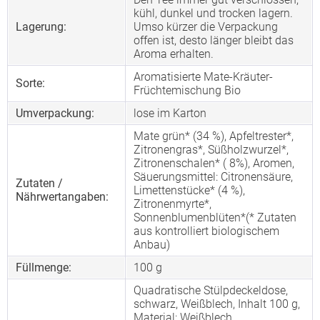
kühl, dunkel und trocken lagern.
Lagerung:
Umso kürzer die Verpackung
offen ist, desto länger bleibt das
Aroma erhalten.
Aromatisierte Mate-Kräuter-
Sorte:
Früchtemischung Bio
Umverpackung:
lose im Karton
Mate grün* (34 %), Apfeltrester*,
Zitronengras*, Süßholzwurzel*,
Zitronenschalen* ( 8%), Aromen,
Säuerungsmittel: Citronensäure,
Zutaten /
Limettenstücke* (4 %),
Nährwertangaben:
Zitronenmyrte*,
Sonnenblumenblüten*(* Zutaten
aus kontrolliert biologischem
Anbau)
Füllmenge:
100 g
Quadratische Stülpdeckeldose,
schwarz, Weißblech, Inhalt 100 g,
Material: Weißblech