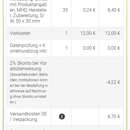
mit Produktangab
en, MHD, Herstelle
35
0,24 €
8,40 €
r, Zubereitung, S/
W, 50 x 30 mm
Vorkosten
1
12,00 €
12,00 €
Datenprüfung + K
1
0,00 €
0,00 €
orrekturabzug inkl.
2% Skonto bei Vor
abüberweisung
(Gewerbekunden, Behö
rden, Institutionen könn
-4,22 €
en bei der Bestellung w
ahlweise auf Rechnun
g ohne Skonto umstell
en.)
Versandkosten DE
6,70 €
/ Verpackung