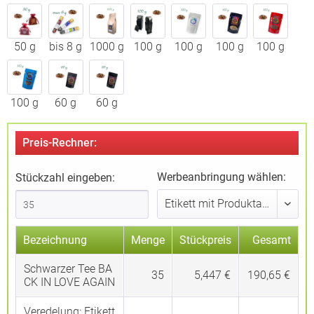
50 g
bis 8 g
1000 g
100 g
100 g
100 g
100 g
100 g
60 g
60 g
Preis-Rechner:
Werbeanbringung wählen:
Stückzahl eingeben:
Bezeichnung
Menge
Stückpreis
Gesamt
Schwarzer Tee BA
35
5,447 €
190,65 €
CK IN LOVE AGAIN
Veredelung:
Etikett