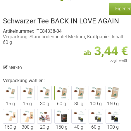
Eigene
Schwarzer Tee BACK IN LOVE AGAIN
Artikelnummer: ITE84338-04
Verpackung: Standbodenbeutel Medium, Kraftpapier, Inhalt
60 g
3,44 €
ab
zzgl. MwSt.
Merken
Verpackung wählen:
15 g
15 g
30 g
60 g
80 g
100 g
150 g
150 g
300 g
20 g
150 g
40 g
60 g
100 g