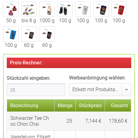
50 g
bis 8 g
1000 g
100 g
100 g
100 g
100 g
100 g
60 g
60 g
Preis-Rechner:
Werbeanbringung wählen:
Stückzahl eingeben:
Bezeichnung
Menge
Stückpreis
Gesamt
Schwarzer Tee Ch
25
7,144 €
178,60 €
oc Choc Chai
Veredelung:
Etikett