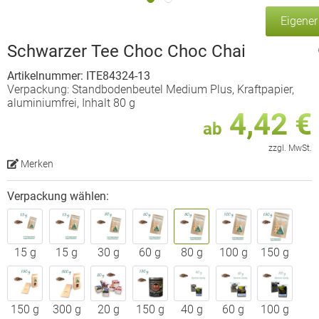
Eigene
Schwarzer Tee Choc Choc Chai
Artikelnummer: ITE84324-13
Verpackung: Standbodenbeutel Medium Plus, Kraftpapier,
aluminiumfrei, Inhalt 80 g
4,42 €
ab
zzgl. MwSt.
Merken
Verpackung wählen:
15 g
15 g
30 g
60 g
80 g
100 g
150 g
150 g
300 g
20 g
150 g
40 g
60 g
100 g