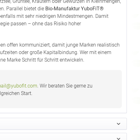
ztee, Grüntee, Kräutern oder Gewürzen in Kleinmengen,
. Parallel bietet die
Bio-Manufaktur YuboFiT®
benfalls mit sehr niedrigen Mindestmengen. Damit
tegie passen – ohne das Risiko hoher
n offen kommuniziert, damit junge Marken realistisch
rlaufzeiten oder große Kapitalbindung. Wer mit einem
ne Marke Schritt für Schritt entwickeln.
ail@yubofit.com
. Wir beraten Sie gerne zu
greichen Start.