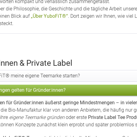
ntworten kompakt und verlässlich zusammengefasst.
r die Philosophie, die Geschichte und die tägliche Arbeit unse
einen Blick auf
„Über YuboFiT®“
. Dort zeigen wir Ihnen, wie vie
steckt.
innen & Private Label
FiT® meine eigene Teemarke starten?
gen gelten für Gründer:innen?
n für Gründer:innen äußerst geringe Mindestmengen – in vielen F
 die Bio-Manufaktur klar von anderen Anbietern, die häufig nur
 ihre
eigene Teemarke gründen
oder erste
Private Label Tee Prod
können Konzepte zunächst klein erprobt und später problemlos s