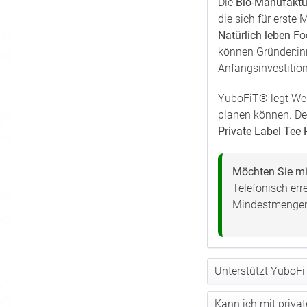
Die
Bio-Manufaktu
die sich für erste 
Natürlich leben
Foo
können Gründer:in
Anfangsinvestitio
YuboFiT® legt We
planen können. Der
Private Label Tee H
Möchten Sie mit
Telefonisch err
Mindestmengen, 
Unterstützt YuboF
Kann ich mit privat