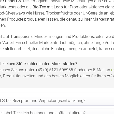
r YuboFiT® Tee
ermöglicht individuelle Mischungen aus Schwar
Markttests oder als
Bio-Tee mit Logo
für Promotionaktionen eignen
d-Giveaways wie Nüsse, Trockenfrüchte oder Ur-Getreide an, e
nen Produkte produzieren lassen, die genau zu ihrer Markenstra
nen.
rt auf
Transparenz
: Mindestmengen und Produktionszeiten werde
 Vorteil: Ein schneller Markteintritt ist möglich, ohne lange Vo
ersteller
arbeitet, der solche Einstiegsmengen anbietet, kann sei
 kleinen Stückzahlen in den Markt starten?
eichen Sie uns unter +49 (0) 5121 606985-0 oder per E-Mail an
m
Produktionszeiten und den besten Möglichkeiten für Ihren erfol
iT® bei Rezeptur- und Verpackungsentwicklung?
e Label Tee klein beginnen und später skalieren?