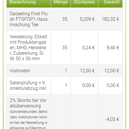
Bezeichnung
Menge
Stückpreis
Gesamt
Darjeeling First Flu
sh FTGFOP1 Haus
35
5,209 €
182,32 €
mischung Tee
Veredelung:
Etikett
mit Produktangab
en, MHD, Herstelle
35
0,24 €
8,40 €
r, Zubereitung, S/
W, 50 x 30 mm
Vorkosten
1
12,00 €
12,00 €
Datenprüfung + K
1
0,00 €
0,00 €
orrekturabzug inkl.
2% Skonto bei Vor
abüberweisung
(Gewerbekunden, Behö
rden, Institutionen könn
-4,05 €
en bei der Bestellung w
ahlweise auf Rechnun