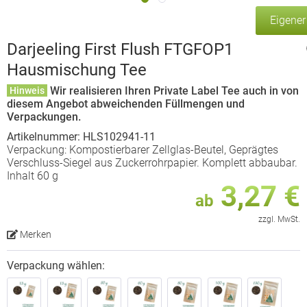
Eigene
Darjeeling First Flush FTGFOP1
Hausmischung Tee
Wir realisieren Ihren Private Label Tee auch in von
Hinweis
diesem Angebot abweichenden Füllmengen und
Verpackungen.
Artikelnummer: HLS102941-11
Verpackung: Kompostierbarer Zellglas-Beutel, Geprägtes
Verschluss-Siegel aus Zuckerrohrpapier. Komplett abbaubar.
Inhalt 60 g
3,27 €
ab
zzgl. MwSt.
Merken
Verpackung wählen: