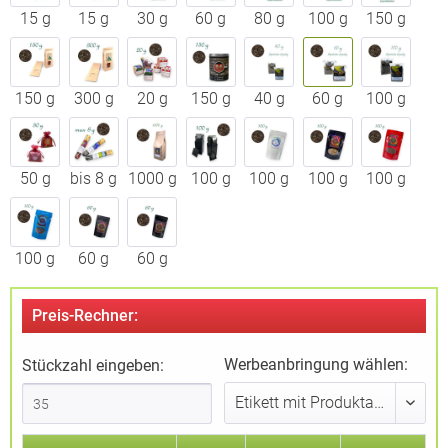
15 g
15 g
30 g
60 g
80 g
100 g
150 g
150 g
300 g
20 g
150 g
40 g
60 g
100 g
50 g
bis 8 g
1000 g
100 g
100 g
100 g
100 g
100 g
60 g
60 g
Preis-Rechner:
Werbeanbringung wählen:
Stückzahl eingeben: