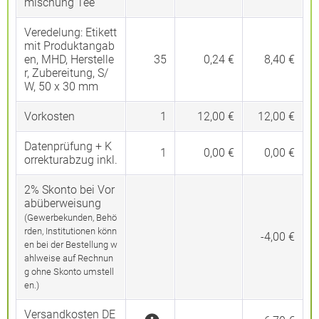
mischung Tee
Veredelung:
Etikett
mit Produktangab
en, MHD, Herstelle
35
0,24 €
8,40 €
r, Zubereitung, S/
W, 50 x 30 mm
Vorkosten
1
12,00 €
12,00 €
Datenprüfung + K
1
0,00 €
0,00 €
orrekturabzug inkl.
2% Skonto bei Vor
abüberweisung
(Gewerbekunden, Behö
rden, Institutionen könn
-4,00 €
en bei der Bestellung w
ahlweise auf Rechnun
g ohne Skonto umstell
en.)
Versandkosten DE