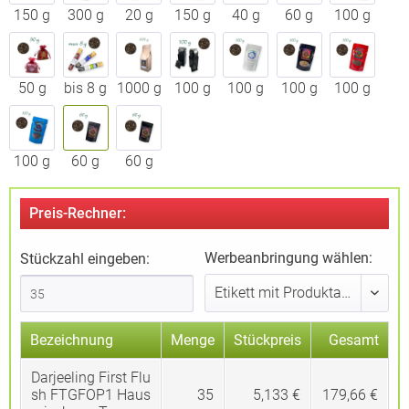
150 g
300 g
20 g
150 g
40 g
60 g
100 g
50 g
bis 8 g
1000 g
100 g
100 g
100 g
100 g
100 g
60 g
60 g
Preis-Rechner:
Werbeanbringung wählen:
Stückzahl eingeben:
Bezeichnung
Menge
Stückpreis
Gesamt
Darjeeling First Flu
sh FTGFOP1 Haus
35
5,133 €
179,66 €