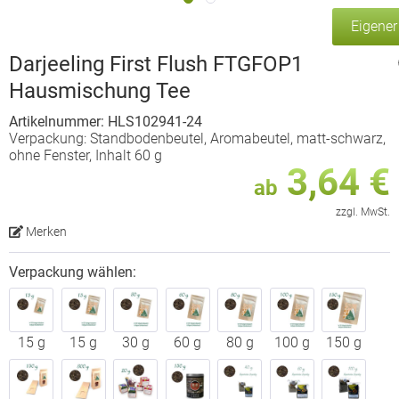
Eigene
Darjeeling First Flush FTGFOP1
Hausmischung Tee
Artikelnummer: HLS102941-24
Verpackung: Standbodenbeutel, Aromabeutel, matt-schwarz,
ohne Fenster, Inhalt 60 g
3,64 €
ab
zzgl. MwSt.
Merken
Verpackung wählen:
15 g
15 g
30 g
60 g
80 g
100 g
150 g