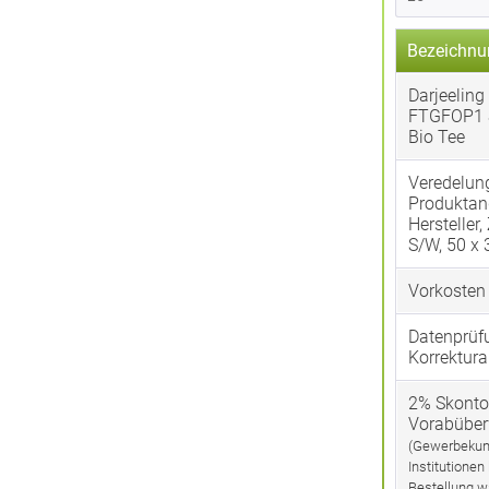
Bezeichnu
Darjeeling 
FTGFOP1 
Bio Tee
Veredelun
Produktan
Hersteller,
S/W, 50 x
Vorkosten
Datenprüf
Korrektura
2% Skonto
Vorabübe
(Gewerbekun
Institutionen
Bestellung w