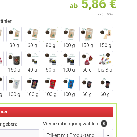
5,86 €
ab
zzgl. MwSt.
ählen:
g
30 g
60 g
80 g
100 g
150 g
150 g
g
150 g
40 g
60 g
100 g
50 g
bis 8 g
g
100 g
100 g
100 g
100 g
60 g
60 g
ner:
Werbeanbringung wählen:
ingeben: