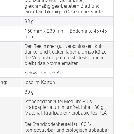
bronzefarbener Tassenfarbe,
gleichmäßig gearbeitetem Blatt und
einer fein-blumigen Geschmacksnote.
93 g
160 mm x 230 mm + Bodenfalte 45+45
:
mm
Den Tee immer gut verschlossen, kühl,
dunkel und trocken lagern. Umso kürzer
die Verpackung offen ist, desto länger
bleibt das Aroma erhalten.
Schwarzer Tee Bio
ng:
lose im Karton
80 g
Standbodenbeutel Medium Plus,
Kraftpapier, aluminiumfrei, Inhalt 80 g,
Material: Kraftpapier / biobasiertes PLA
Der Standbodenbeutel ist 100 %
kompostierbar und biologisch abbaubar