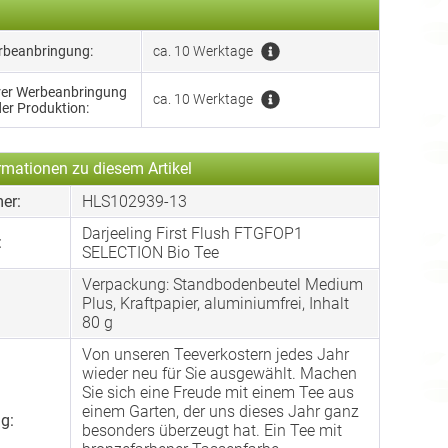
erbeanbringung:
ca. 10 Werktage
hrer Werbeanbringung
ca. 10 Werktage
der Produktion:
rmationen zu diesem Artikel
er:
HLS102939-13
Darjeeling First Flush FTGFOP1
:
SELECTION Bio Tee
Verpackung: Standbodenbeutel Medium
:
Plus, Kraftpapier, aluminiumfrei, Inhalt
80 g
Von unseren Teeverkostern jedes Jahr
wieder neu für Sie ausgewählt. Machen
Sie sich eine Freude mit einem Tee aus
einem Garten, der uns dieses Jahr ganz
g:
besonders überzeugt hat. Ein Tee mit