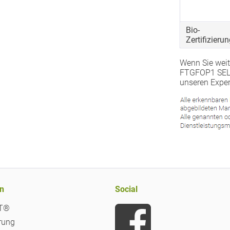
Bio-
Zertifizierun
Wenn Sie weit
FTGFOP1 SELE
unseren Exper
n
Social
iT®
rung