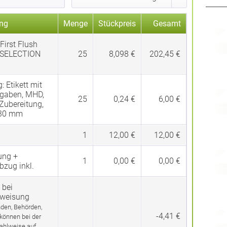
ng
Menge
Stückpreis
Gesamt
First Flush
SELECTION
25
8,098 €
202,45 €
g:
Etikett mit
gaben, MHD,
25
0,24 €
6,00 €
 Zubereitung,
 30 mm
1
12,00 €
12,00 €
ung +
1
0,00 €
0,00 €
bzug inkl.
 bei
rweisung
den, Behörden,
-4,41 €
 können bei der
ahlweise auf