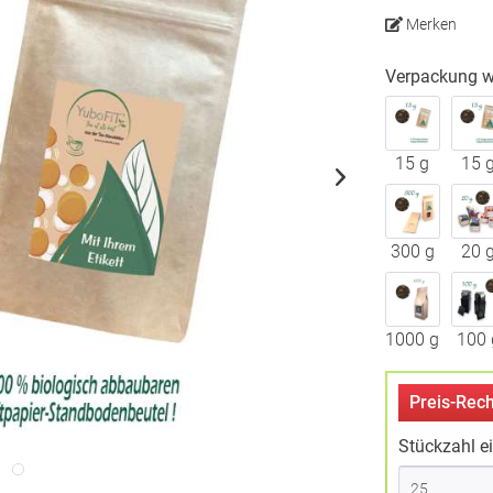
Merken
Verpackung w
15 g
15 
300 g
20 
1000 g
100 
Preis-Rech
Stückzahl e