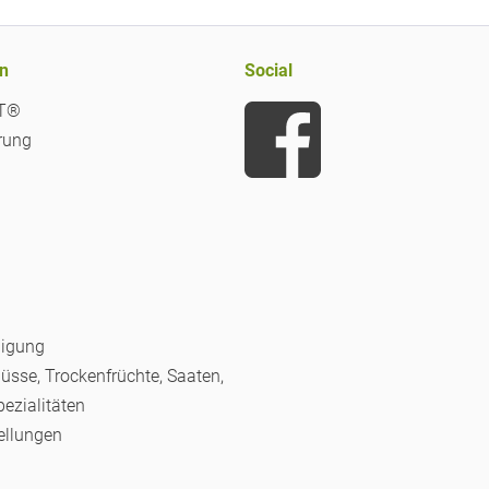
n
Social
iT®
rung
nigung
Nüsse, Trockenfrüchte, Saaten,
pezialitäten
ellungen