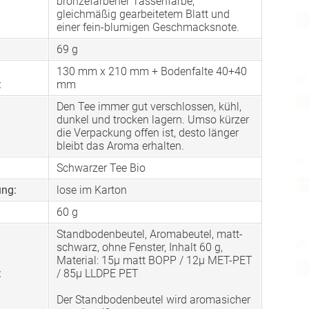
bronzefarbener Tassenfarbe,
gleichmäßig gearbeitetem Blatt und
einer fein-blumigen Geschmacksnote.
69 g
130 mm x 210 mm + Bodenfalte 40+40
:
mm
Den Tee immer gut verschlossen, kühl,
dunkel und trocken lagern. Umso kürzer
die Verpackung offen ist, desto länger
bleibt das Aroma erhalten.
Schwarzer Tee Bio
ng:
lose im Karton
60 g
Standbodenbeutel, Aromabeutel, matt-
schwarz, ohne Fenster, Inhalt 60 g,
Material: 15µ matt BOPP / 12µ MET-PET
:
/ 85µ LLDPE PET
Der Standbodenbeutel wird aromasicher