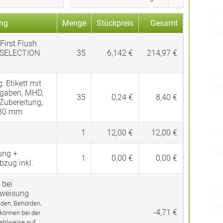
ng
Menge
Stückpreis
Gesamt
First Flush
SELECTION
35
6,142 €
214,97 €
g:
Etikett mit
gaben, MHD,
35
0,24 €
8,40 €
 Zubereitung,
 30 mm
1
12,00 €
12,00 €
ung +
1
0,00 €
0,00 €
bzug inkl.
 bei
rweisung
den, Behörden,
-4,71 €
 können bei der
ahlweise auf