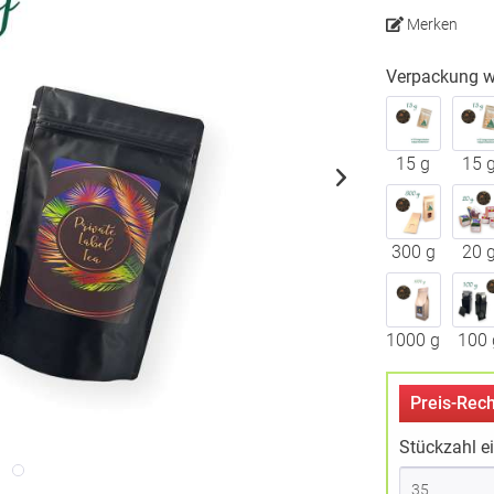
Merken
Verpackung w
15 g
15 
300 g
20 
1000 g
100 
Preis-Rech
Stückzahl e