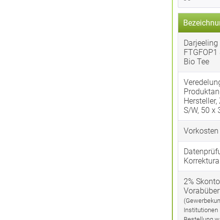
Bezeichnu
Darjeeling 
FTGFOP1 
Bio Tee
Veredelun
Produktan
Hersteller,
S/W, 50 x
Vorkosten
Datenprüf
Korrektura
2% Skonto
Vorabübe
(Gewerbekun
Institutionen
Bestellung w