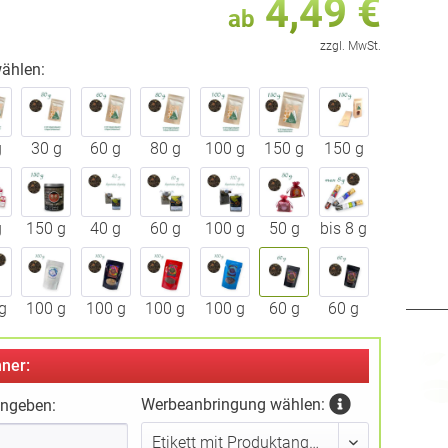
4,49 €
ab
zzgl. MwSt.
ählen:
g
30 g
60 g
80 g
100 g
150 g
150 g
g
150 g
40 g
60 g
100 g
50 g
bis 8 g
g
100 g
100 g
100 g
100 g
60 g
60 g
ner:
Werbeanbringung wählen:
ingeben: