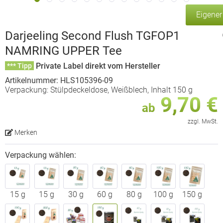
Eigene
Darjeeling Second Flush TGFOP1
NAMRING UPPER Tee
Private Label direkt vom Hersteller
*** Tipp
Artikelnummer: HLS105396-09
Verpackung: Stülpdeckeldose, Weißblech, Inhalt 150 g
9,70 €
ab
zzgl. MwSt.
Merken
Verpackung wählen:
15 g
15 g
30 g
60 g
80 g
100 g
150 g