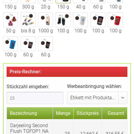
150 g
300 g
20 g
150 g
40 g
60 g
100 g
50 g
bis 8 g
1000 g
100 g
100 g
100 g
100 g
100 g
60 g
60 g
Preis-Rechner:
Werbeanbringung wählen:
Stückzahl eingeben:
Bezeichnung
Menge
Stückpreis
Gesamt
Darjeeling Second
Flush TGFOP1 NA
25
12,662 €
316,55 €