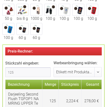
50 g
bis 8 g
1000 g
100 g
100 g
100 g
100 g
100 g
60 g
60 g
Preis-Rechner:
Werbeanbringung wählen:
Stückzahl eingeben:
Bezeichnung
Menge
Stückpreis
Gesamt
Darjeeling Second
Flush TGFOP1 NA
125
2,224 €
278,00 €
MRING UPPER Te