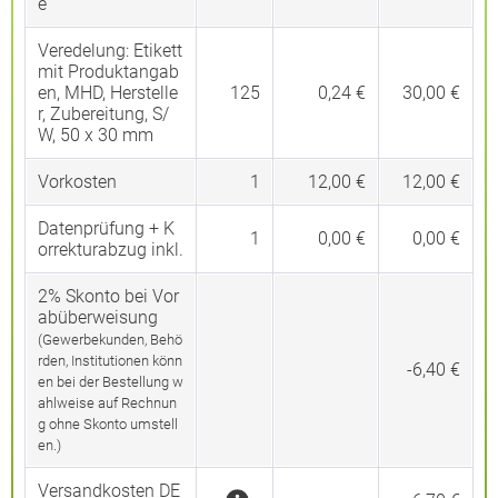
e
Veredelung:
Etikett
mit Produktangab
en, MHD, Herstelle
125
0,24 €
30,00 €
r, Zubereitung, S/
W, 50 x 30 mm
Vorkosten
1
12,00 €
12,00 €
Datenprüfung + K
1
0,00 €
0,00 €
orrekturabzug inkl.
2% Skonto bei Vor
abüberweisung
(Gewerbekunden, Behö
rden, Institutionen könn
-6,40 €
en bei der Bestellung w
ahlweise auf Rechnun
g ohne Skonto umstell
en.)
Versandkosten DE