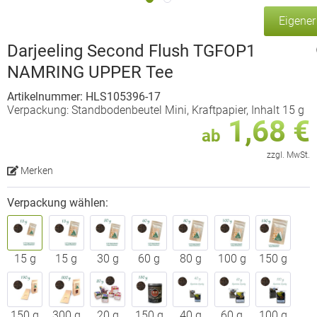
Eigene
Darjeeling Second Flush TGFOP1
NAMRING UPPER Tee
Artikelnummer: HLS105396-17
Verpackung: Standbodenbeutel Mini, Kraftpapier, Inhalt 15 g
1,68 €
ab
zzgl. MwSt.
Merken
Verpackung wählen:
15 g
15 g
30 g
60 g
80 g
100 g
150 g
150 g
300 g
20 g
150 g
40 g
60 g
100 g