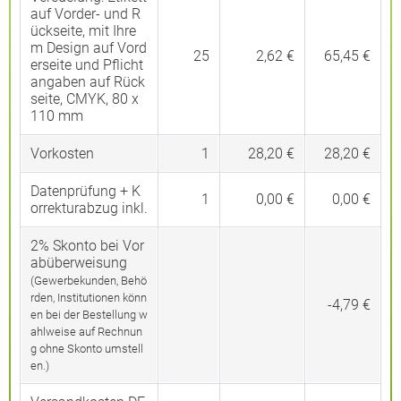
auf Vorder- und R
ückseite, mit Ihre
m Design auf Vord
25
2,62 €
65,45 €
erseite und Pflicht
angaben auf Rück
seite, CMYK, 80 x
110 mm
Vorkosten
1
28,20 €
28,20 €
Datenprüfung + K
1
0,00 €
0,00 €
orrekturabzug inkl.
2% Skonto bei Vor
abüberweisung
(Gewerbekunden, Behö
rden, Institutionen könn
-4,79 €
en bei der Bestellung w
ahlweise auf Rechnun
g ohne Skonto umstell
en.)