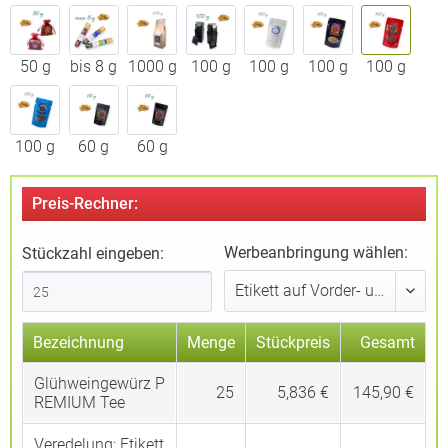
50 g
bis 8 g
1000 g
100 g
100 g
100 g
100 g
100 g
60 g
60 g
Preis-Rechner:
Werbeanbringung wählen:
Stückzahl eingeben:
Bezeichnung
Menge
Stückpreis
Gesamt
Glühweingewürz P
25
5,836 €
145,90 €
REMIUM Tee
Veredelung:
Etikett