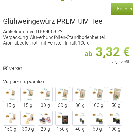
Eigene
Glühweingewürz PREMIUM Tee
Artikelnummer: ITE89063-22
Verpackung: Aluverbundfolien-Standbodenbeutel,
Aromabeutel, rot, mit Fenster, Inhalt 100 g
3,32 €
ab
zzgl. MwSt.
Merken
Verpackung wählen:
15 g
15 g
30 g
60 g
80 g
100 g
150 g
150 g
300 g
20 g
150 g
40 g
60 g
100 g