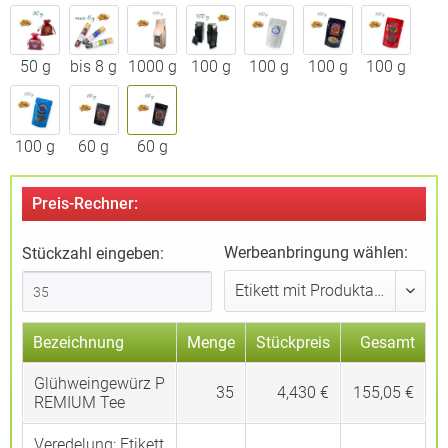
50 g
bis 8 g
1000 g
100 g
100 g
100 g
100 g
100 g
60 g
60 g
Preis-Rechner:
Werbeanbringung wählen:
Stückzahl eingeben:
Bezeichnung
Menge
Stückpreis
Gesamt
Glühweingewürz P
35
4,430 €
155,05 €
REMIUM Tee
Veredelung:
Etikett