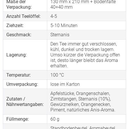
Maße der
130 mm x 210 mm + Bodenfalte
Verpackung:
40+40 mm
Anzahl Teelöffel:
4-5
Ziehzeit:
5-10 Minuten
Geschmack:
Sternanis
Den Tee immer gut verschlossen,
kühl, dunkel und trocken lagern.
Lagerung:
Umso kürzer die Verpackung offen
ist, desto länger bleibt das Aroma
erhalten.
Temperatur:
100 °C
Umverpackung:
lose im Karton
Apfelstücke, Orangenschalen,
Zutaten /
Zimtstangen, Sternanis (10%),
Nährwertangaben:
Gewürznelken, Orangenecken,
Piment, natürliches Anis-Aroma.
Füllmenge:
60 g
Standbodenbeutel, Aromabeutel,