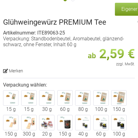
Eigene
Glühweingewürz PREMIUM Tee
Artikelnummer: ITE89063-25
Verpackung: Standbodenbeutel, Aromabeutel, glänzend-
schwarz, ohne Fenster, Inhalt 60 g
2,59 €
ab
zzgl. MwSt.
Merken
Verpackung wählen:
15 g
15 g
30 g
60 g
80 g
100 g
150 g
150 g
300 g
20 g
150 g
40 g
60 g
100 g