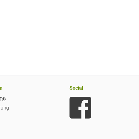
n
Social
iT®
rung