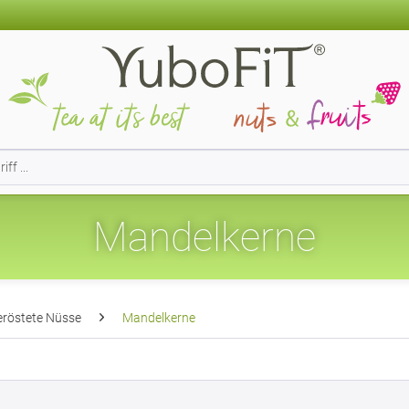
Mandelkerne
röstete Nüsse
Mandelkerne