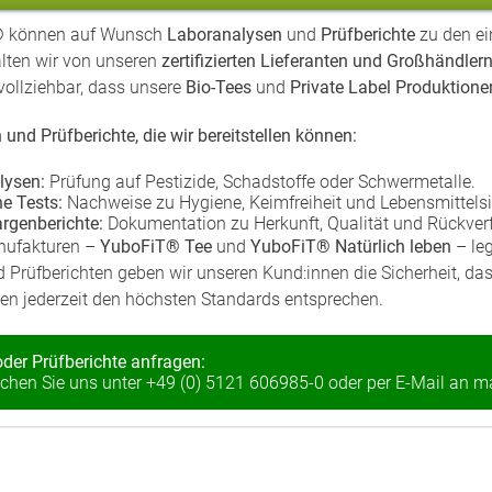
®
können auf Wunsch
Laboranalysen
und
Prüfberichte
zu den ei
alten wir von unseren
zertifizierten Lieferanten und Großhändler
hvollziehbar, dass unsere
Bio-Tees
und
Private Label Produktione
und Prüfberichte, die wir bereitstellen können:
lysen:
Prüfung auf Pestizide, Schadstoffe oder Schwermetalle.
e Tests:
Nachweise zu Hygiene, Keimfreiheit und Lebensmittelsi
rgenberichte:
Dokumentation zu Herkunft, Qualität und Rückverf
nufakturen –
YuboFiT® Tee
und
YuboFiT® Natürlich leben
– leg
 Prüfberichten geben wir unseren Kund:innen die Sicherheit, da
en jederzeit den höchsten Standards entsprechen.
der Prüfberichte anfragen:
ichen Sie uns unter
+49 (0) 5121 606985-0
oder per E-Mail an
ma