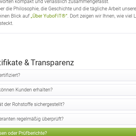
ntworten kompakt und verlässlich zusammengefasst.
r die Philosophie, die Geschichte und die tägliche Arbeit unse
einen Blick auf
„Über YuboFiT®“
. Dort zeigen wir Ihnen, wie vie
steckt.
tifikate & Transparenz
tifiziert?
 können Kunden erhalten?
ät der Rohstoffe sichergestellt?
eranten regelmäßig überprüft?
sen oder Prüfberichte?