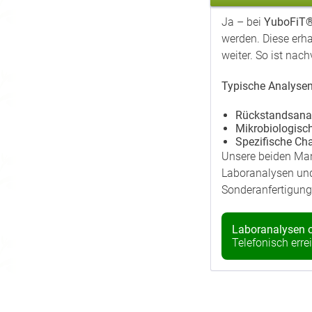
Ja – bei
YuboFiT
werden. Diese erh
weiter. So ist nac
Typische Analysen 
Rückstandsana
Mikrobiologisch
Spezifische Cha
Unsere beiden Ma
Laboranalysen und
Sonderanfertigung
Laboranalysen o
Telefonisch erre