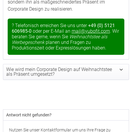
sondern ihn als maßgeschneidertes Präsent im
Corporate Design zu realisieren.
? Telefonisch erreichen Sie uns unter
+49 (0) 5121
606985-0
oder per E-Mail an
mail@yubofit.com
. Wir
beraten Sie gerne, wenn Sie
Weihnachtstee als
Werbegeschenk
planen und Fragen zu
Produktionszeit oder Expresslösungen haben.
Wie wird mein Corporate Design auf Weihnachtstee
als Präsent umgesetzt?
Antwort nicht gefunden?
Nutzen Sie unser Kontaktformular um uns Ihre Frage zu