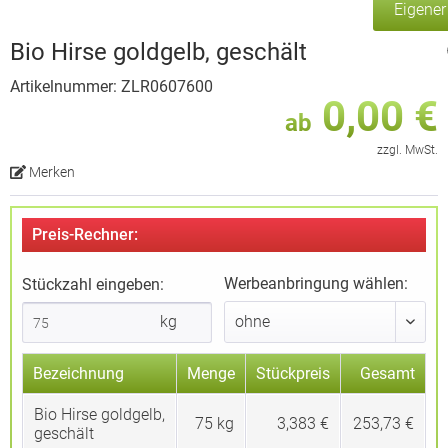
Eigene
Bio Hirse goldgelb, geschält
Artikelnummer: ZLR0607600
0,00 €
ab
zzgl. MwSt.
Merken
Preis-Rechner:
Werbeanbringung wählen:
Stückzahl eingeben:
kg
Bezeichnung
Menge
Stückpreis
Gesamt
Bio Hirse goldgelb,
75
kg
3,383 €
253,73 €
geschält