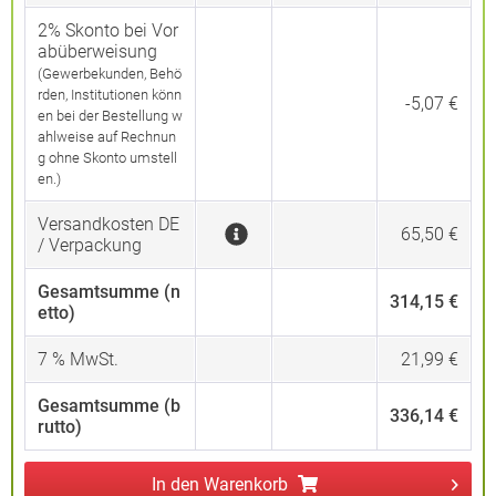
2% Skonto bei Vor
abüberweisung
(Gewerbekunden, Behö
rden, Institutionen könn
-5,07 €
en bei der Bestellung w
ahlweise auf Rechnun
g ohne Skonto umstell
en.)
Versandkosten DE
65,50 €
/ Verpackung
Gesamtsumme (n
314,15 €
etto)
7
% MwSt.
21,99 €
Gesamtsumme (b
336,14 €
rutto)
In den
Warenkorb