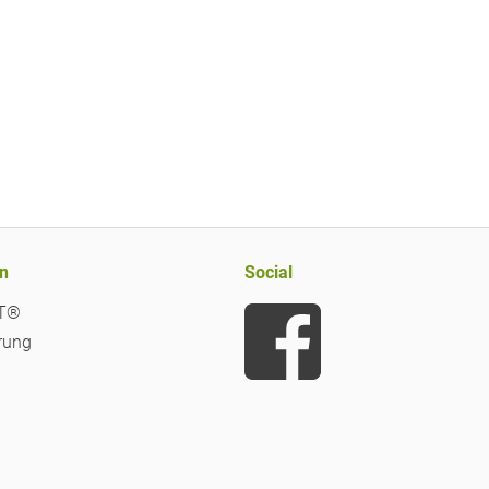
n
Social
iT®
rung