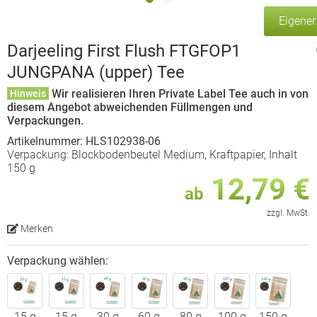
Eigene
Darjeeling First Flush FTGFOP1
JUNGPANA (upper) Tee
Wir realisieren Ihren Private Label Tee auch in von
Hinweis
diesem Angebot abweichenden Füllmengen und
Verpackungen.
Artikelnummer: HLS102938-06
Verpackung: Blockbodenbeutel Medium, Kraftpapier, Inhalt
150 g
12,79 €
ab
zzgl. MwSt.
Merken
Verpackung wählen:
15 g
15 g
30 g
60 g
80 g
100 g
150 g