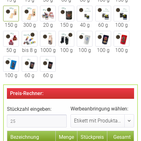
150 g
300 g
20 g
150 g
40 g
60 g
100 g
50 g
bis 8 g
1000 g
100 g
100 g
100 g
100 g
100 g
60 g
60 g
Preis-Rechner:
Werbeanbringung wählen:
Stückzahl eingeben:
Bezeichnung
Menge
Stückpreis
Gesamt