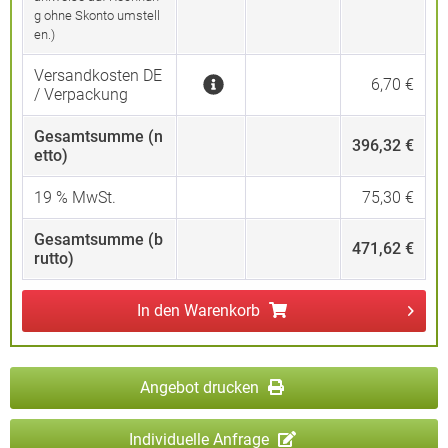
g ohne Skonto umstell
en.)
Versandkosten DE
6,70 €
/ Verpackung
Gesamtsumme (n
396,32 €
etto)
19
% MwSt.
75,30 €
Gesamtsumme (b
471,62 €
rutto)
In den
Warenkorb
Angebot drucken
Individuelle Anfrage