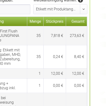
Werbeanbringung wählen:
ingeben:
ng
Menge
Stückpreis
Gesamt
First Flush
 JUNGPANA
35
7,818 €
273,63 €
e
g:
Etikett mit
gaben, MHD,
35
0,24 €
8,40 €
 Zubereitung,
 30 mm
1
12,00 €
12,00 €
ung +
1
0,00 €
0,00 €
bzug inkl.
 bei
rweisung