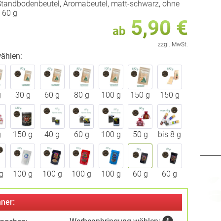
Standbodenbeutel, Aromabeutel, matt-schwarz, ohne
t 60 g
5,90 €
ab
zzgl. MwSt.
ählen:
g
30 g
60 g
80 g
100 g
150 g
150 g
g
150 g
40 g
60 g
100 g
50 g
bis 8 g
g
100 g
100 g
100 g
100 g
60 g
60 g
ner: