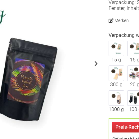
Verpackung: 
Fenster, Inhal
Merken
Verpackung w
15 g
15 
300 g
20 
1000 g
100 
Preis-Rech