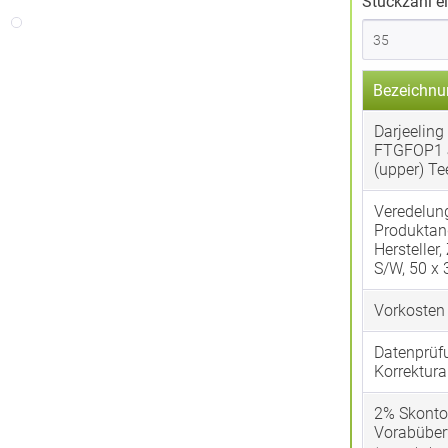
Stückzahl e
Bezeichnu
Darjeeling 
FTGFOP1
(upper) Te
Veredelun
Produktan
Hersteller,
S/W, 50 x
Vorkosten
Datenprüf
Korrektura
2% Skonto
Vorabübe