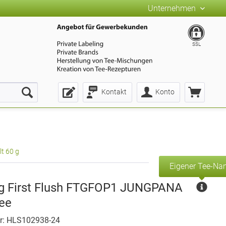
Unternehmen
SSL
Kontakt
Konto
t 60 g
Eigener Tee-N
ng First Flush FTGFOP1 JUNGPANA
Tee
r: HLS102938-24