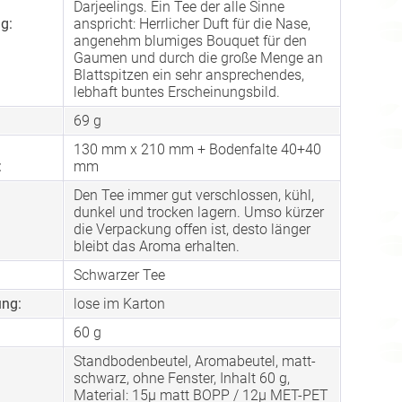
Darjeelings. Ein Tee der alle Sinne
g:
anspricht: Herrlicher Duft für die Nase,
angenehm blumiges Bouquet für den
Gaumen und durch die große Menge an
Blattspitzen ein sehr ansprechendes,
lebhaft buntes Erscheinungsbild.
69 g
130 mm x 210 mm + Bodenfalte 40+40
:
mm
Den Tee immer gut verschlossen, kühl,
dunkel und trocken lagern. Umso kürzer
die Verpackung offen ist, desto länger
bleibt das Aroma erhalten.
Schwarzer Tee
ng:
lose im Karton
60 g
Standbodenbeutel, Aromabeutel, matt-
schwarz, ohne Fenster, Inhalt 60 g,
Material: 15µ matt BOPP / 12µ MET-PET