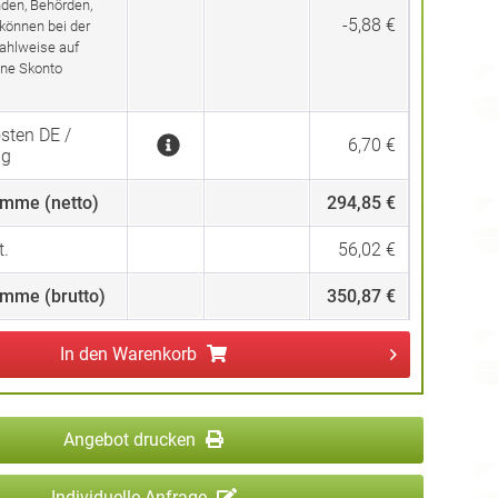
den, Behörden,
-5,88 €
 können bei der
ahlweise auf
ne Skonto
sten DE /
6,70 €
ng
mme (netto)
294,85 €
.
56,02 €
mme (brutto)
350,87 €
In den
Warenkorb
Angebot drucken
Individuelle Anfrage