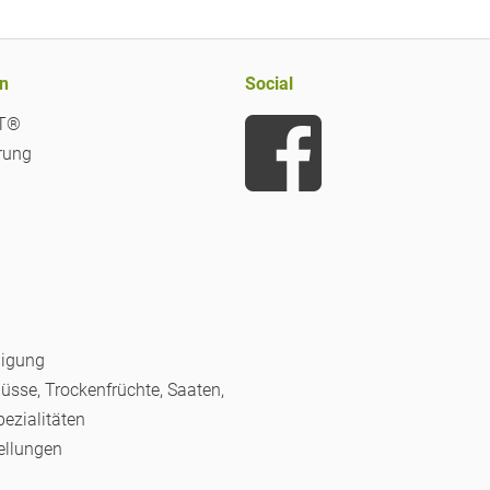
n
Social
iT®
rung
nigung
Nüsse, Trockenfrüchte, Saaten,
pezialitäten
ellungen