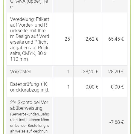
GPANA (upper) Te
e
Veredelung:
Etikett
auf Vorder- und R
ückseite, mit Ihre
m Design auf Vord
25
2,62 €
65,45 €
erseite und Pflicht
angaben auf Rück
seite, CMYK, 80 x
110 mm
Vorkosten
1
28,20 €
28,20 €
Datenprüfung + K
1
0,00 €
0,00 €
orrekturabzug inkl.
2% Skonto bei Vor
abüberweisung
(Gewerbekunden, Behö
rden, Institutionen könn
-7,68 €
en bei der Bestellung w
ahlweise auf Rechnun