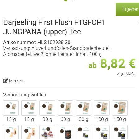
Eigene
Darjeeling First Flush FTGFOP1
JUNGPANA (upper) Tee
Artikelnummer: HLS102938-20
Verpackung: Aluverbundfolien-Standbodenbeutel,
Aromabeutel, weiß, ohne Fenster, Inhalt 100 g
8,82 €
ab
zzgl. MwSt.
Merken
Verpackung wählen:
15 g
15 g
30 g
60 g
80 g
100 g
150 g