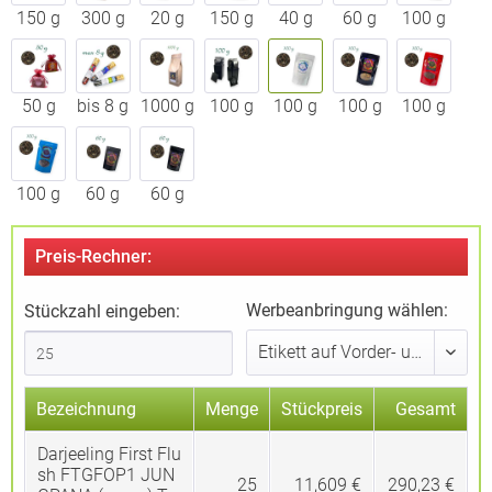
150 g
300 g
20 g
150 g
40 g
60 g
100 g
50 g
bis 8 g
1000 g
100 g
100 g
100 g
100 g
100 g
60 g
60 g
Preis-Rechner:
Werbeanbringung wählen:
Stückzahl eingeben:
Bezeichnung
Menge
Stückpreis
Gesamt
Darjeeling First Flu
sh FTGFOP1 JUN
25
11,609 €
290,23 €