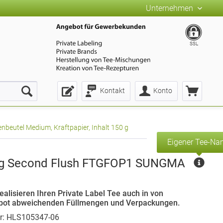
Unternehmen
SSL
Kontakt
Konto
beutel Medium, Kraftpapier, Inhalt 150 g
Eigener Tee-N
ing Second Flush FTGFOP1 SUNGMA
ealisieren Ihren Private Label Tee auch in von
bot abweichenden Füllmengen und Verpackungen.
r: HLS105347-06