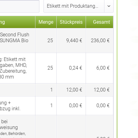
ng
Menge
Stückpreis
Gesamt
 Second Flush
SUNGMA Bio
25
9,440 €
236,00 €
g:
Etikett mit
gaben, MHD,
25
0,24 €
6,00 €
 Zubereitung,
 30 mm
1
12,00 €
12,00 €
ung +
1
0,00 €
0,00 €
bzug inkl.
 bei
rweisung
den, Behörden,