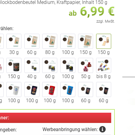
lockbodenbeutel Medium, Kraftpapier, Inhalt 150 g
6,99 €
ab
zzgl. MwSt.
ählen:
g
30 g
60 g
80 g
100 g
150 g
150 g
g
150 g
40 g
60 g
100 g
50 g
bis 8 g
g
100 g
100 g
100 g
100 g
60 g
60 g
ner:
Werbeanbringung wählen:
ingeben: