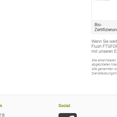
Bio-
Zertifizierun
Wenn Sie weit
Flush FTGFOP
mit unseren E
n
Social
iT®