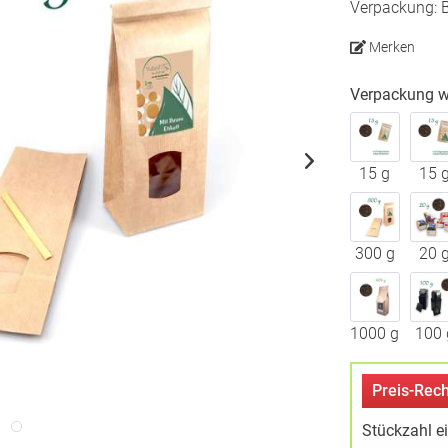
Verpackung: B
Merken
Verpackung w
15 g
15 
300 g
20 
1000 g
100 
Preis-Rech
Stückzahl e