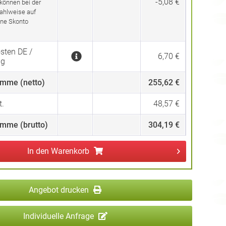
-5,08 €
 können bei der
ahlweise auf
ne Skonto
sten DE /
6,70 €
ng
mme (netto)
255,62 €
.
48,57 €
mme (brutto)
304,19 €
In den
Warenkorb
Angebot drucken
Individuelle Anfrage