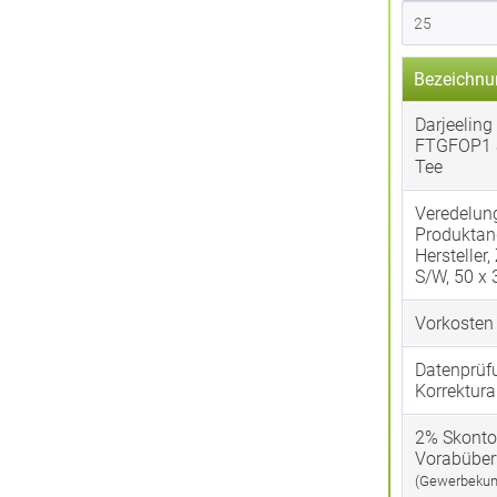
Bezeichnu
Darjeeling
FTGFOP1 
Tee
Veredelun
Produktan
Hersteller,
S/W, 50 x
Vorkosten
Datenprüf
Korrektura
2% Skonto
Vorabübe
(Gewerbekun