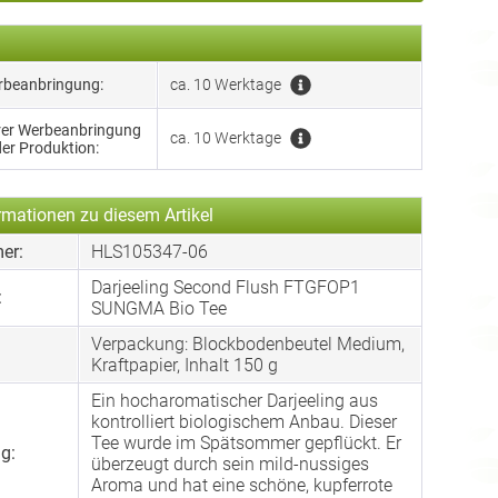
erbeanbringung:
ca. 10 Werktage
hrer Werbeanbringung
ca. 10 Werktage
der Produktion:
rmationen zu diesem Artikel
er:
HLS105347-06
Darjeeling Second Flush FTGFOP1
:
SUNGMA Bio Tee
Verpackung: Blockbodenbeutel Medium,
:
Kraftpapier, Inhalt 150 g
Ein hocharomatischer Darjeeling aus
kontrolliert biologischem Anbau. Dieser
Tee wurde im Spätsommer gepflückt. Er
g:
überzeugt durch sein mild-nussiges
Aroma und hat eine schöne, kupferrote