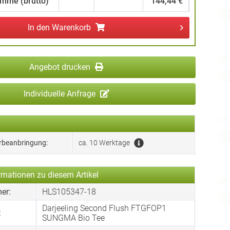
mme (brutto)
144,44 €
In den
Warenkorb
Angebot drucken
Individuelle Anfrage
erbeanbringung:
ca. 10 Werktage
rmationen zu diesem Artikel
er:
HLS105347-18
Darjeeling Second Flush FTGFOP1
:
SUNGMA Bio Tee