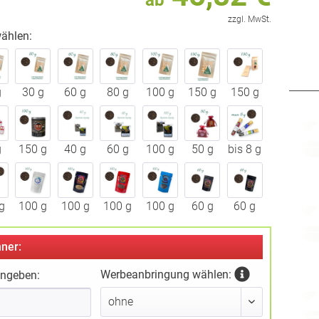
ab
zzgl. MwSt.
ählen:
g
30 g
60 g
80 g
100 g
150 g
150 g
g
150 g
40 g
60 g
100 g
50 g
bis 8 g
g
100 g
100 g
100 g
100 g
60 g
60 g
ner:
Werbeanbringung wählen:
ingeben: