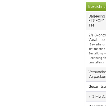
Bezeichnu
Darjeeling
FTGFOP1 
Tee
2% Skonto
Vorabübe
(Gewerbekun
Institutionen
Bestellung w
Rechnung oh
umstellen.)
Versandko
Verpacku
Gesamtsu
7
% MwSt.