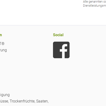
n
Social
iT®
rung
nigung
Nüsse, Trockenfrüchte, Saaten,