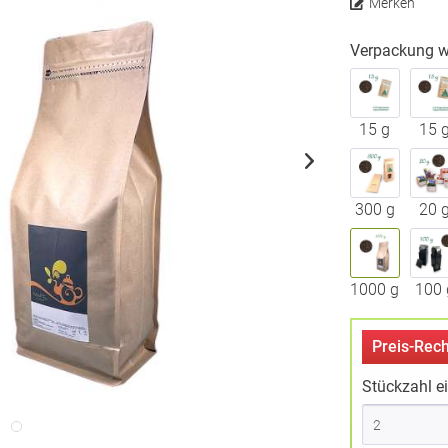
Merken
Verpackung w
15 g
15 
300 g
20 
1000 g
100 
Preis-Rech
Stückzahl e