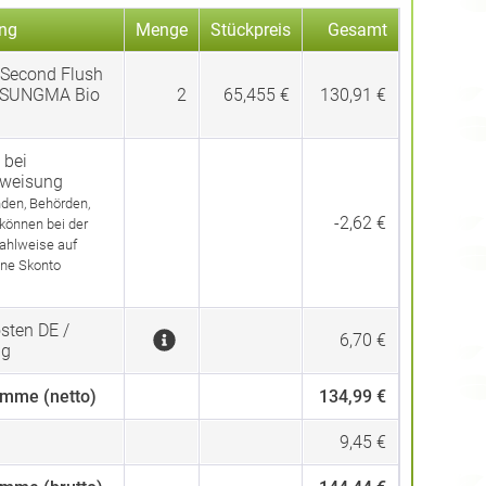
ng
Menge
Stückpreis
Gesamt
 Second Flush
SUNGMA Bio
2
65,455 €
130,91 €
 bei
rweisung
den, Behörden,
-2,62 €
 können bei der
ahlweise auf
ne Skonto
sten DE /
6,70 €
ng
mme (netto)
134,99 €
9,45 €