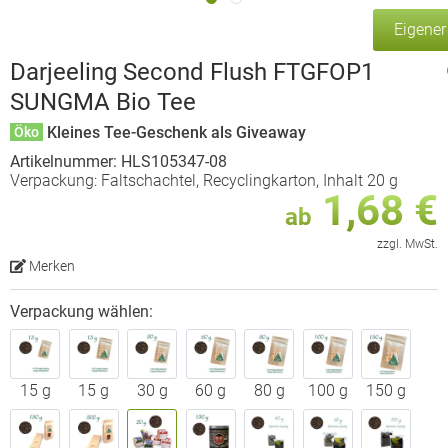
Eigene
Darjeeling Second Flush FTGFOP1
SUNGMA Bio Tee
Kleines Tee-Geschenk als Giveaway
Öko
Artikelnummer: HLS105347-08
Verpackung: Faltschachtel, Recyclingkarton, Inhalt 20 g
1,68 €
ab
zzgl. MwSt.
Merken
Verpackung wählen:
15 g
15 g
30 g
60 g
80 g
100 g
150 g