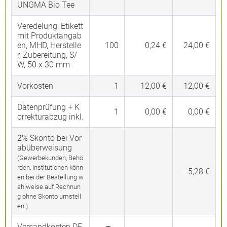
UNGMA Bio Tee
Veredelung:
Etikett
mit Produktangab
en, MHD, Herstelle
100
0,24 €
24,00 €
r, Zubereitung, S/
W, 50 x 30 mm
Vorkosten
1
12,00 €
12,00 €
Datenprüfung + K
1
0,00 €
0,00 €
orrekturabzug inkl.
2% Skonto bei Vor
abüberweisung
(Gewerbekunden, Behö
rden, Institutionen könn
-5,28 €
en bei der Bestellung w
ahlweise auf Rechnun
g ohne Skonto umstell
en.)
Versandkosten DE