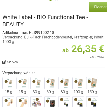
Eigene
White Label - BIO Functional Tee -
BEAUTY
Artikelnummer: HLS991002-18
Verpackung: Bulk-Pack Flachbodenbeutel, Kraftpapier, Inhalt
1000 g
26,35 €
ab
zzgl. MwSt.
Merken
Verpackung wählen:
15 g
15 g
30 g
60 g
80 g
100 g
150 g