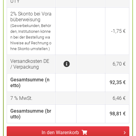
UTY
2% Skonto bei Vora
büberweisung
(Gewerbekunden, Behör
-1,75 €
den, Institutionen könne
n bei der Bestellung wa
hlweise auf Rechnung o
hne Skonto umstellen.)
Versandkosten DE
6,70 €
/ Verpackung
Gesamtsumme (n
92,35 €
etto)
7
% MwSt.
6,46 €
Gesamtsumme (br
98,81 €
utto)
In den
Warenkorb