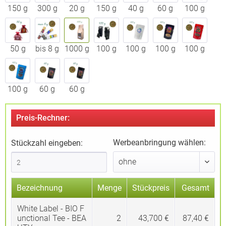
150 g
300 g
20 g
150 g
40 g
60 g
100 g
50 g
bis 8 g
1000 g
100 g
100 g
100 g
100 g
100 g
60 g
60 g
Preis-Rechner:
Werbeanbringung wählen:
Stückzahl eingeben:
Bezeichnung
Menge
Stückpreis
Gesamt
White Label - BIO F
unctional Tee - BEA
2
43,700 €
87,40 €