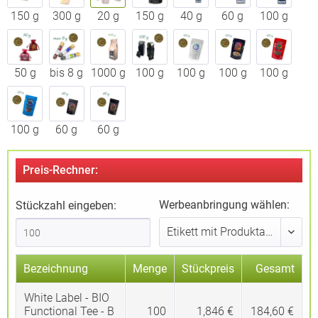
150 g
300 g
20 g
150 g
40 g
60 g
100 g
50 g
bis 8 g
1000 g
100 g
100 g
100 g
100 g
100 g
60 g
60 g
Preis-Rechner:
Werbeanbringung wählen:
Stückzahl eingeben:
Bezeichnung
Menge
Stückpreis
Gesamt
White Label - BIO
Functional Tee - B
100
1,846 €
184,60 €