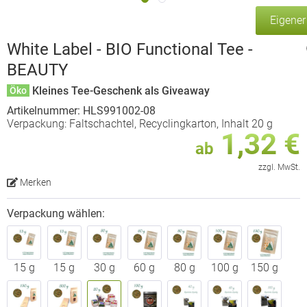
Eigene
White Label - BIO Functional Tee -
BEAUTY
Kleines Tee-Geschenk als Giveaway
Öko
Artikelnummer: HLS991002-08
Verpackung: Faltschachtel, Recyclingkarton, Inhalt 20 g
1,32 €
ab
zzgl. MwSt.
Merken
Verpackung wählen:
15 g
15 g
30 g
60 g
80 g
100 g
150 g