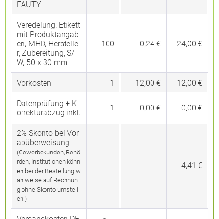
EAUTY
Veredelung:
Etikett
mit Produktangab
en, MHD, Herstelle
100
0,24 €
24,00 €
r, Zubereitung, S/
W, 50 x 30 mm
Vorkosten
1
12,00 €
12,00 €
Datenprüfung + K
1
0,00 €
0,00 €
orrekturabzug inkl.
2% Skonto bei Vor
abüberweisung
(Gewerbekunden, Behö
rden, Institutionen könn
-4,41 €
en bei der Bestellung w
ahlweise auf Rechnun
g ohne Skonto umstell
en.)
Versandkosten DE