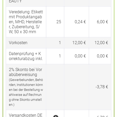
EAUTY
Veredelung:
Etikett
mit Produktangab
en, MHD, Herstelle
25
0,24 €
6,00 €
r, Zubereitung, S/
W, 50 x 30 mm
Vorkosten
1
12,00 €
12,00 €
Datenprüfung + K
1
0,00 €
0,00 €
orrekturabzug inkl.
2% Skonto bei Vor
abüberweisung
(Gewerbekunden, Behö
rden, Institutionen könn
-3,78 €
en bei der Bestellung w
ahlweise auf Rechnun
g ohne Skonto umstell
en.)
Versandkosten DE