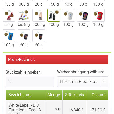
150 g
300 g
20 g
150 g
40 g
60 g
100 g
50 g
bis 8 g
1000 g
100 g
100 g
100 g
100 g
100 g
60 g
60 g
Preis-Rechner:
Werbeanbringung wählen:
Stückzahl eingeben:
Bezeichnung
Menge
Stückpreis
Gesamt
White Label - BIO
Functional Tee - B
25
6,840 €
171,00 €