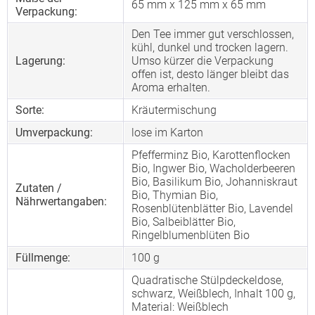
65 mm x 125 mm x 65 mm
Verpackung:
Den Tee immer gut verschlossen,
kühl, dunkel und trocken lagern.
Lagerung:
Umso kürzer die Verpackung
offen ist, desto länger bleibt das
Aroma erhalten.
Sorte:
Kräutermischung
Umverpackung:
lose im Karton
Pfefferminz Bio, Karottenflocken
Bio, Ingwer Bio, Wacholderbeeren
Bio, Basilikum Bio, Johanniskraut
Zutaten /
Bio, Thymian Bio,
Nährwertangaben:
Rosenblütenblätter Bio, Lavendel
Bio, Salbeiblätter Bio,
Ringelblumenblüten Bio
Füllmenge:
100 g
Quadratische Stülpdeckeldose,
schwarz, Weißblech, Inhalt 100 g,
Material: Weißblech