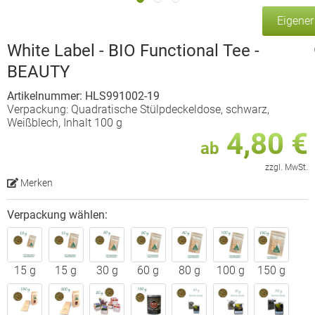
Eigene
White Label - BIO Functional Tee -
BEAUTY
Artikelnummer: HLS991002-19
Verpackung: Quadratische Stülpdeckeldose, schwarz,
Weißblech, Inhalt 100 g
4,80 €
ab
zzgl. MwSt.
Merken
Verpackung wählen:
15 g
15 g
30 g
60 g
80 g
100 g
150 g