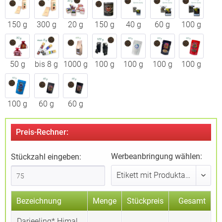
150 g
300 g
20 g
150 g
40 g
60 g
100 g
50 g
bis 8 g
1000 g
100 g
100 g
100 g
100 g
100 g
60 g
60 g
Preis-Rechner:
Werbeanbringung wählen:
Stückzahl eingeben:
Bezeichnung
Menge
Stückpreis
Gesamt
Darjeeling* Himal