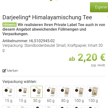
Eigene
Darjeeling* Himalayamischung Tee
Wir realisieren Ihren Private Label Tee auch in von
Hinweis
diesem Angebot abweichenden Füllmengen und
Verpackungen.
Artikelnummer: HLS102945-02
Verpackung: Standbodenbeutel Small, Kraftpapier, Inhalt 30
g
2,20 €
ab
zzgl. MwSt.
Merken
Verpackung wählen:
15 g
15 g
30 g
60 g
80 g
100 g
150 g