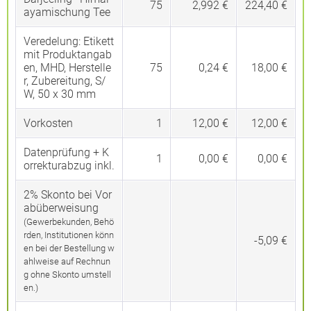
75
2,992 €
224,40 €
ayamischung Tee
Veredelung:
Etikett
mit Produktangab
en, MHD, Herstelle
75
0,24 €
18,00 €
r, Zubereitung, S/
W, 50 x 30 mm
Vorkosten
1
12,00 €
12,00 €
Datenprüfung + K
1
0,00 €
0,00 €
orrekturabzug inkl.
2% Skonto bei Vor
abüberweisung
(Gewerbekunden, Behö
rden, Institutionen könn
-5,09 €
en bei der Bestellung w
ahlweise auf Rechnun
g ohne Skonto umstell
en.)