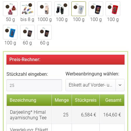
50 g
bis 8 g
1000 g
100 g
100 g
100 g
100 g
100 g
60 g
60 g
Preis-Rechner:
Werbeanbringung wählen:
Stückzahl eingeben:
Bezeichnung
Menge
Stückpreis
Gesamt
Darjeeling* Himal
25
6,584 €
164,60 €
ayamischung Tee
Veredelung:
Etikett