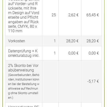
auf Vorder- und R
ückseite, mit Ihre
m Design auf Vord
25
2,62 €
65,45 €
erseite und Pflicht
angaben auf Rück
seite, CMYK, 80 x
110 mm
Vorkosten
1
28,20 €
28,20 €
Datenprüfung + K
1
0,00 €
0,00 €
orrekturabzug inkl.
2% Skonto bei Vor
abüberweisung
(Gewerbekunden, Behö
rden, Institutionen könn
-5,17 €
en bei der Bestellung w
ahlweise auf Rechnun
g ohne Skonto umstell
en.)