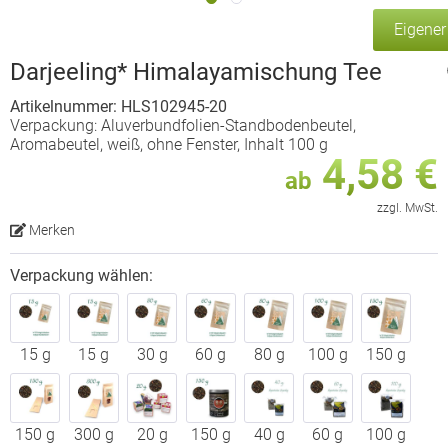
Eigene
Darjeeling* Himalayamischung Tee
Artikelnummer: HLS102945-20
Verpackung: Aluverbundfolien-Standbodenbeutel,
Aromabeutel, weiß, ohne Fenster, Inhalt 100 g
4,58 €
ab
zzgl. MwSt.
Merken
Verpackung wählen:
15 g
15 g
30 g
60 g
80 g
100 g
150 g
150 g
300 g
20 g
150 g
40 g
60 g
100 g