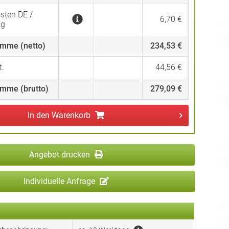
sten DE /
6,70 €
ng
mme (netto)
234,53 €
.
44,56 €
mme (brutto)
279,09 €
In den
Warenkorb
Angebot drucken
Individuelle Anfrage