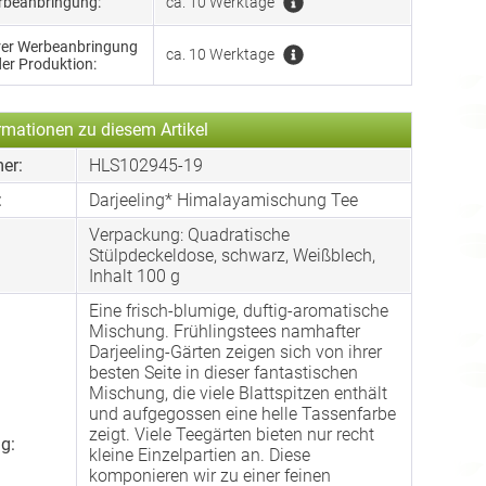
erbeanbringung:
ca. 10 Werktage
hrer Werbeanbringung
ca. 10 Werktage
der Produktion:
rmationen zu diesem Artikel
er:
HLS102945-19
:
Darjeeling* Himalayamischung Tee
Verpackung: Quadratische
:
Stülpdeckeldose, schwarz, Weißblech,
Inhalt 100 g
Eine frisch-blumige, duftig-aromatische
Mischung. Frühlingstees namhafter
Darjeeling-Gärten zeigen sich von ihrer
besten Seite in dieser fantastischen
Mischung, die viele Blattspitzen enthält
und aufgegossen eine helle Tassenfarbe
zeigt. Viele Teegärten bieten nur recht
g:
kleine Einzelpartien an. Diese
komponieren wir zu einer feinen