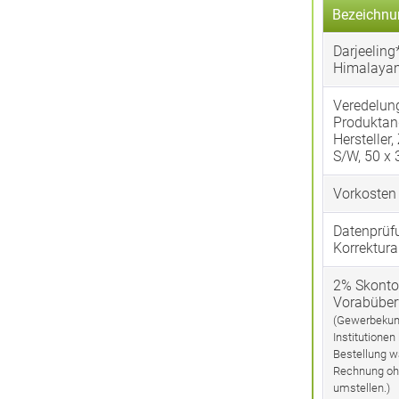
Bezeichnu
Darjeeling
Himalaya
Veredelun
Produktan
Hersteller,
S/W, 50 x
Vorkosten
Datenprüf
Korrektura
2% Skonto
Vorabübe
(Gewerbekun
Institutionen
Bestellung w
Rechnung oh
umstellen.)