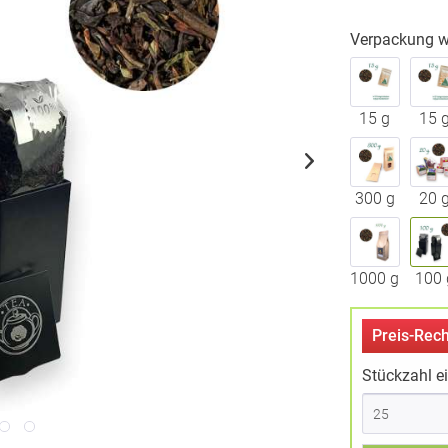
Verpackung w
15 g
15 
300 g
20 
1000 g
100 
Preis-Rech
Stückzahl e