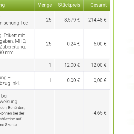
ng
Menge
Stückpreis
Gesamt
*
25
8,579 €
214,48 €
mischung Tee
g:
Etikett mit
gaben, MHD,
25
0,24 €
6,00 €
 Zubereitung,
 30 mm
1
12,00 €
12,00 €
ung +
1
0,00 €
0,00 €
bzug inkl.
 bei
rweisung
den, Behörden,
-4,65 €
 können bei der
ahlweise auf
ne Skonto