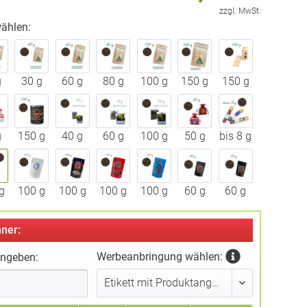
zzgl. MwSt.
ählen:
g
30 g
60 g
80 g
100 g
150 g
150 g
g
150 g
40 g
60 g
100 g
50 g
bis 8 g
g
100 g
100 g
100 g
100 g
60 g
60 g
ner:
Werbeanbringung wählen:
ingeben: