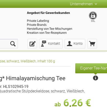
Unternehmen
SSL
Kontakt
Konto
se, schwarz, Weißblech, Inhalt 100 g
Eigener Tee-N
ng* Himalayamischung Tee
r: HLS102945-19
uadratische Stülpdeckeldose, schwarz, Weißblech,
6,26 €
ab