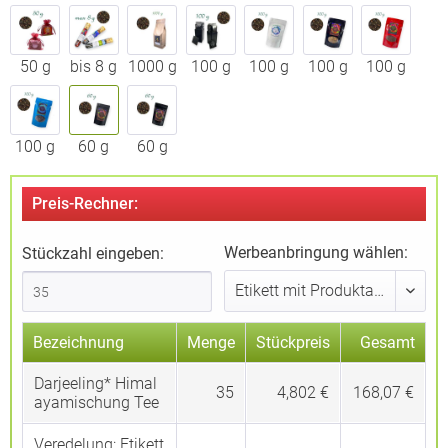
50 g
bis 8 g
1000 g
100 g
100 g
100 g
100 g
100 g
60 g
60 g
Preis-Rechner:
Werbeanbringung wählen:
Stückzahl eingeben:
Bezeichnung
Menge
Stückpreis
Gesamt
Darjeeling* Himal
35
4,802 €
168,07 €
ayamischung Tee
Veredelung:
Etikett