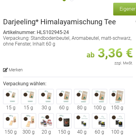
Eigene
Darjeeling* Himalayamischung Tee
Artikelnummer: HLS102945-24
Verpackung: Standbodenbeutel, Aromabeutel, matt-schwarz,
ohne Fenster, Inhalt 60 g
3,36 €
ab
zzgl. MwSt.
Merken
Verpackung wählen:
15 g
15 g
30 g
60 g
80 g
100 g
150 g
150 g
300 g
20 g
150 g
40 g
60 g
100 g