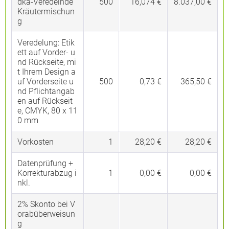
dka-Veredelnde
500
16,074 €
8.037,00 €
Kräutermischun
g
Veredelung:
Etik
ett auf Vorder- u
nd Rückseite, mi
t Ihrem Design a
uf Vorderseite u
500
0,73 €
365,50 €
nd Pflichtangab
en auf Rückseit
e, CMYK, 80 x 11
0 mm
Vorkosten
1
28,20 €
28,20 €
Datenprüfung +
Korrekturabzug i
1
0,00 €
0,00 €
nkl.
2% Skonto bei V
orabüberweisun
g