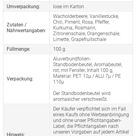
Umverpackung:
lose im Karton
Wacholderbeere, Vanillestücke,
Chili, Piment, Rosa, Pfeffer,
Zutaten /
Kurkuma, Rosmarin,
Nährwertangaben:
Zitronenschale, Orangenschale,
Limette, Grapefruitschale
Füllmenge:
100 g
Aluverbundfolien-
Standbodenbeutel, Aromabeutel,
rot, mit Fenster, Inhalt 100 g,
Material: PET 12µ / ALU 7µ / PE
Verpackung:
110µ
Der Standbodenbeutel wird
aromasicher verschweißt.
Der Käufer verpflichtet sich im Fall
eines Kaufs ohne Werbeanbringung
und ohne unser Pflichtangaben-
Label, die Pflichtangaben nach
unseren Vorgaben auf jedem Artikel
Hinweis: