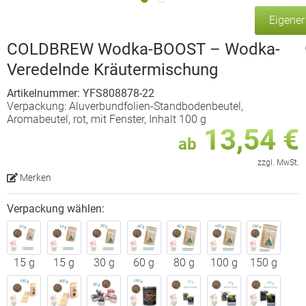
Eigene
COLDBREW Wodka-BOOST – Wodka-
Veredelnde Kräutermischung
Artikelnummer: YFS808878-22
Verpackung: Aluverbundfolien-Standbodenbeutel,
Aromabeutel, rot, mit Fenster, Inhalt 100 g
13,54 €
ab
zzgl. MwSt.
Merken
Verpackung wählen:
15 g
15 g
30 g
60 g
80 g
100 g
150 g