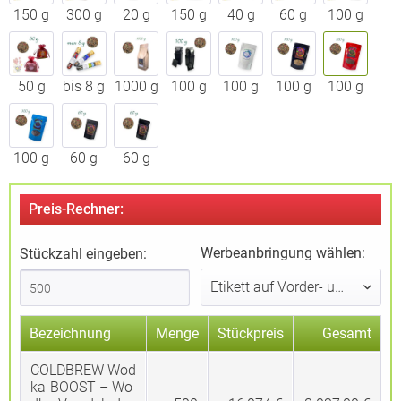
150 g
300 g
20 g
150 g
40 g
60 g
100 g
50 g
bis 8 g
1000 g
100 g
100 g
100 g
100 g
100 g
60 g
60 g
Preis-Rechner:
Werbeanbringung wählen:
Stückzahl eingeben:
Bezeichnung
Menge
Stückpreis
Gesamt
COLDBREW Wod
ka-BOOST – Wo