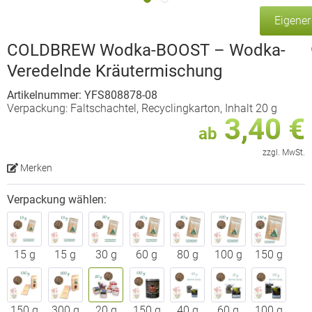
Eigene
COLDBREW Wodka-BOOST – Wodka-
Veredelnde Kräutermischung
Artikelnummer: YFS808878-08
Verpackung: Faltschachtel, Recyclingkarton, Inhalt 20 g
3,40 €
ab
zzgl. MwSt.
Merken
Verpackung wählen:
15 g
15 g
30 g
60 g
80 g
100 g
150 g
150 g
300 g
20 g
150 g
40 g
60 g
100 g