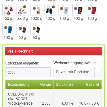
50 g
bis 8 g
1000 g
100 g
100 g
100 g
100 g
100 g
60 g
60 g
Preis-Rechner:
Werbeanbringung wählen:
Stückzahl eingeben:
Bezeichnung
Menge
Stückpreis
Gesamt
COLDBREW Wo
dka-BOOST –
Wodka-Veredel
2500
4,031 €
10.077,50 €