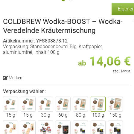
Eigene
COLDBREW Wodka-BOOST – Wodka-
Veredelnde Kräutermischung
Artikelnummer: YFS808878-12
Verpackung: Standbodenbeutel Big, Kraftpapier,
aluminiumfrei, Inhalt 100 g
14,06 €
ab
zzgl. MwSt.
Merken
Verpackung wählen:
15 g
15 g
30 g
60 g
80 g
100 g
150 g