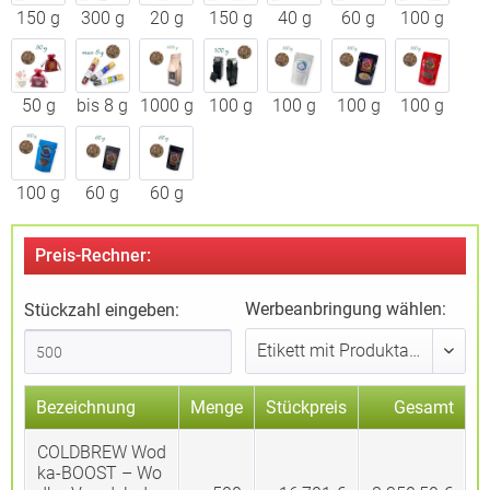
150 g
300 g
20 g
150 g
40 g
60 g
100 g
50 g
bis 8 g
1000 g
100 g
100 g
100 g
100 g
100 g
60 g
60 g
Preis-Rechner:
Werbeanbringung wählen:
Stückzahl eingeben:
Bezeichnung
Menge
Stückpreis
Gesamt
COLDBREW Wod
ka-BOOST – Wo