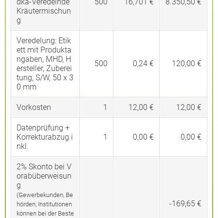
dka-Veredelnde
500
16,701 €
8.350,50 €
Kräutermischun
g
Veredelung:
Etik
ett mit Produkta
ngaben, MHD, H
500
0,24 €
120,00 €
ersteller, Zuberei
tung, S/W, 50 x 3
0 mm
Vorkosten
1
12,00 €
12,00 €
Datenprüfung +
Korrekturabzug i
1
0,00 €
0,00 €
nkl.
2% Skonto bei V
orabüberweisun
g
(Gewerbekunden, Be
-169,65 €
hörden, Institutionen
können bei der Beste