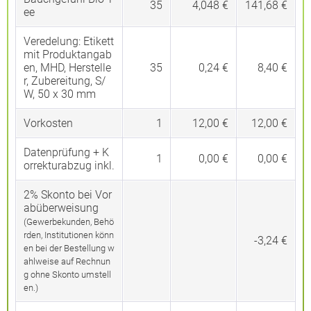
35
4,048 €
141,68 €
ee
Veredelung:
Etikett
mit Produktangab
en, MHD, Herstelle
35
0,24 €
8,40 €
r, Zubereitung, S/
W, 50 x 30 mm
Vorkosten
1
12,00 €
12,00 €
Datenprüfung + K
1
0,00 €
0,00 €
orrekturabzug inkl.
2% Skonto bei Vor
abüberweisung
(Gewerbekunden, Behö
rden, Institutionen könn
-3,24 €
en bei der Bestellung w
ahlweise auf Rechnun
g ohne Skonto umstell
en.)