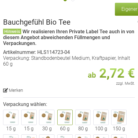
Eigene
Bauchgefühl Bio Tee
Wir realisieren Ihren Private Label Tee auch in von
Hinweis
diesem Angebot abweichenden Füllmengen und
Verpackungen.
Artikelnummer: HLS114723-04
Verpackung: Standbodenbeutel Medium, Kraftpapier, Inhalt
60 g
2,72 €
ab
zzgl. MwSt.
Merken
Verpackung wählen:
15 g
15 g
30 g
60 g
80 g
100 g
150 g