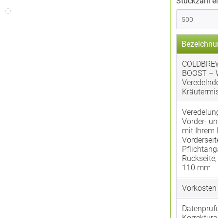
Stückzahl e
Bezeichnu
COLDBRE
BOOST – 
Veredelnd
Kräutermi
Veredelun
Vorder- un
mit Ihrem 
Vorderseit
Pflichtan
Rückseite
110 mm
Vorkosten
Datenprüf
Korrektura