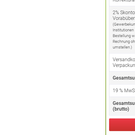
2% Skonto
Vorabübe
(Gewerbekun
Institutionen
Bestellung w
Rechnung oh
umstellen.)
Versandko
Verpacku
Gesamtsu
19
% MwSt
Gesamts
(brutto)