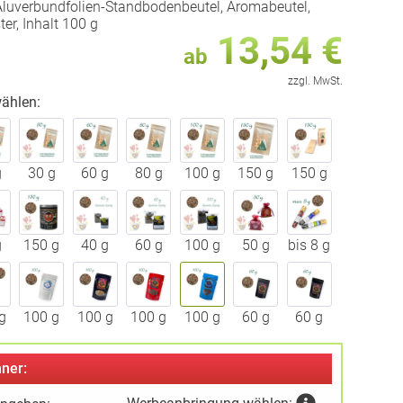
luverbundfolien-Standbodenbeutel, Aromabeutel,
ter, Inhalt 100 g
13,54 €
ab
zzgl. MwSt.
ählen:
g
30 g
60 g
80 g
100 g
150 g
150 g
g
150 g
40 g
60 g
100 g
50 g
bis 8 g
g
100 g
100 g
100 g
100 g
60 g
60 g
ner: