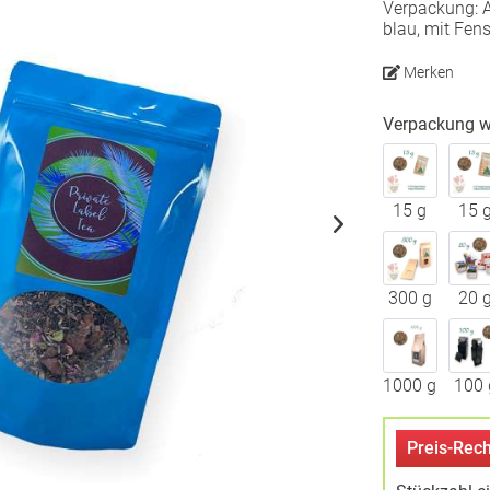
Verpackung: A
blau, mit Fens
Merken
Verpackung w
15 g
15 
300 g
20 
1000 g
100 
Preis-Rech