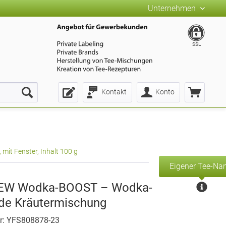
Unternehmen
SSL
Kontakt
Konto
t Fenster, Inhalt 100 g
Eigener Tee-N
W Wodka-BOOST – Wodka-
de Kräutermischung
r: YFS808878-23