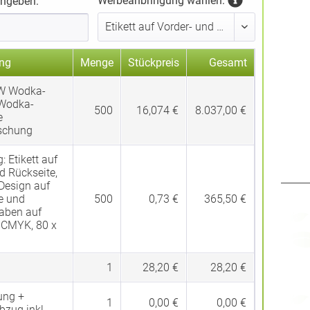
Werbeanbringung wählen:
ingeben:
ng
Menge
Stückpreis
Gesamt
W Wodka-
Wodka-
500
16,074 €
8.037,00 €
e
schung
g:
Etikett auf
d Rückseite,
Design auf
e und
500
0,73 €
365,50 €
gaben auf
, CMYK, 80 x
1
28,20 €
28,20 €
ung +
1
0,00 €
0,00 €
bzug inkl.