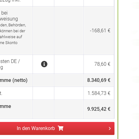
 bei
rweisung
den, Behörden,
-168,61 €
 können bei der
ahlweise auf
ne Skonto
sten DE /
78,60 €
ng
mme (netto)
8.340,69 €
.
1.584,73 €
umme
9.925,42 €
In den
Warenkorb