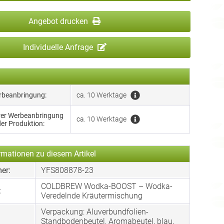
Angebot drucken
Individuelle Anfrage
erbeanbringung:
ca. 10 Werktage
hrer Werbeanbringung
ca. 10 Werktage
der Produktion:
rmationen zu diesem Artikel
er:
YFS808878-23
COLDBREW Wodka-BOOST – Wodka-
:
Veredelnde Kräutermischung
Verpackung: Aluverbundfolien-
:
Standbodenbeutel, Aromabeutel, blau,