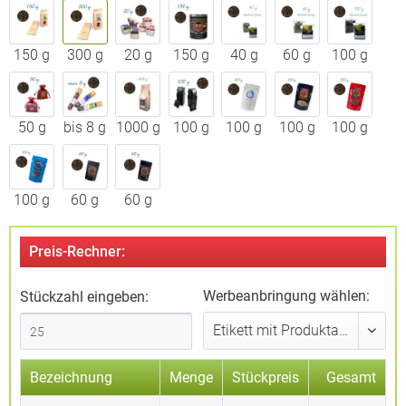
150 g
300 g
20 g
150 g
40 g
60 g
100 g
50 g
bis 8 g
1000 g
100 g
100 g
100 g
100 g
100 g
60 g
60 g
Preis-Rechner:
Werbeanbringung wählen:
Stückzahl eingeben:
Bezeichnung
Menge
Stückpreis
Gesamt