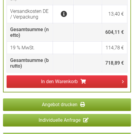
Versandkosten DE
13,40 €
/ Verpackung
Gesamtsumme (n
604,11 €
etto)
19
% MwSt.
114,78 €
Gesamtsumme (b
718,89 €
rutto)
In den
Warenkorb
Angebot drucken
Individuelle Anfrage