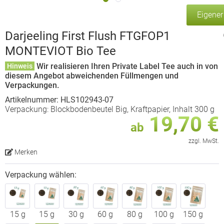
Eigene
Darjeeling First Flush FTGFOP1
MONTEVIOT Bio Tee
Wir realisieren Ihren Private Label Tee auch in von
Hinweis
diesem Angebot abweichenden Füllmengen und
Verpackungen.
Artikelnummer: HLS102943-07
Verpackung: Blockbodenbeutel Big, Kraftpapier, Inhalt 300 g
19,70 €
ab
zzgl. MwSt.
Merken
Verpackung wählen:
15 g
15 g
30 g
60 g
80 g
100 g
150 g