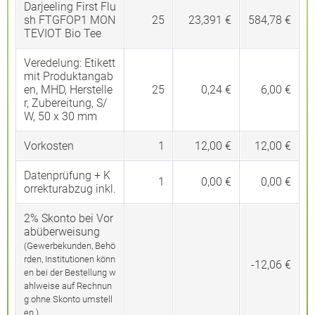
Darjeeling First Flu
sh FTGFOP1 MON
25
23,391 €
584,78 €
TEVIOT Bio Tee
Veredelung:
Etikett
mit Produktangab
en, MHD, Herstelle
25
0,24 €
6,00 €
r, Zubereitung, S/
W, 50 x 30 mm
Vorkosten
1
12,00 €
12,00 €
Datenprüfung + K
1
0,00 €
0,00 €
orrekturabzug inkl.
2% Skonto bei Vor
abüberweisung
(Gewerbekunden, Behö
rden, Institutionen könn
-12,06 €
en bei der Bestellung w
ahlweise auf Rechnun
g ohne Skonto umstell
en.)